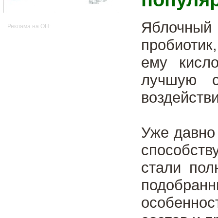
Яблочный
Реклама на OH:
пробиотик
ему кисло
лучшую с
воздействи
Уже давно
способств
стали пол
подобран
особенност