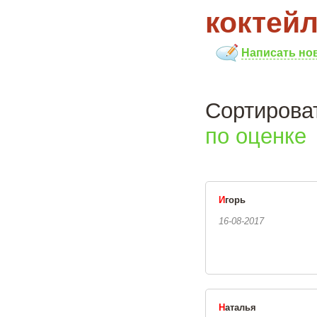
коктейл
Написать но
Сортиро
по оценке
И
горь
16-08-2017
Н
аталья