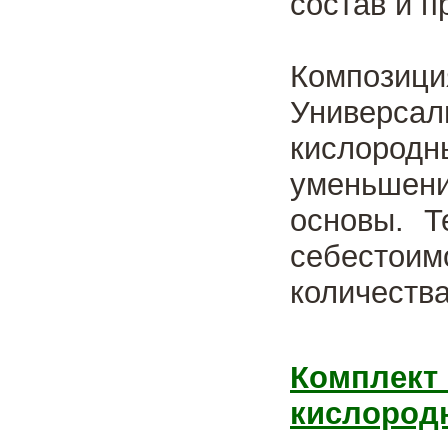
состав и 
Компози
Универса
кислород
уменьшен
основы. Т
себестоим
количества
Комплект
кислород