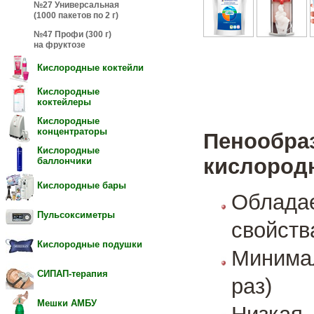
№27 Универсальная
(1000 пакетов по 2 г)
№47 Профи (300 г)
на фруктозе
Кислородные коктейли
Кислородные
коктейлеры
Кислородные
концентраторы
Пенообра
Кислородные
кислород
баллончики
Кислородные бары
Облад
Пульсоксиметры
свойств
Кислородные подушки
Минима
СИПАП-терапия
раз)
Мешки АМБУ