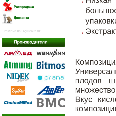
Низкая
Распродажа
большо
Доставка
упаковк
Экстрак
Реклама на OxyHealth.ru:
Производители
Компози
Универса
плодов ш
множество
Вкус кисл
композиции