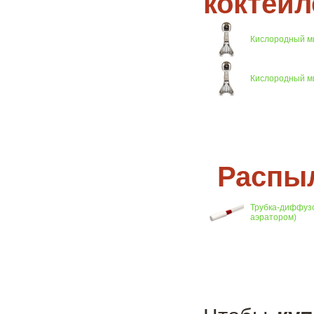
коктейл
Кислородный м
Кислородный ми
Распыл
Трубка-диффузо
аэратором)