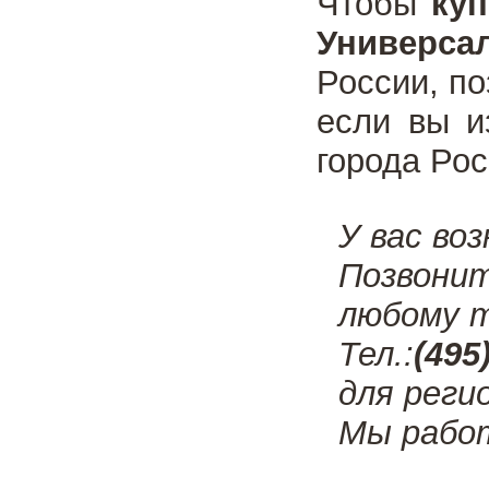
Чтобы
ку
Универса
России, п
если вы 
города Рос
У вас во
Позвони
любому т
Тел.:
(495
для реги
Мы рабо