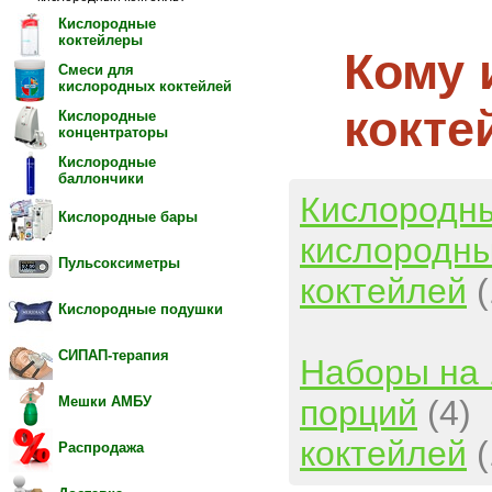
Кислородные
коктейлеры
Кому 
Смеси для
кислородных коктейлей
кокте
Кислородные
концентраторы
Кислородные
баллончики
Кислородн
Кислородные бары
кислородны
Пульсоксиметры
коктейлей
Кислородные подушки
СИПАП-терапия
Наборы на 
порций
(4)
Мешки АМБУ
коктейлей
Распродажа