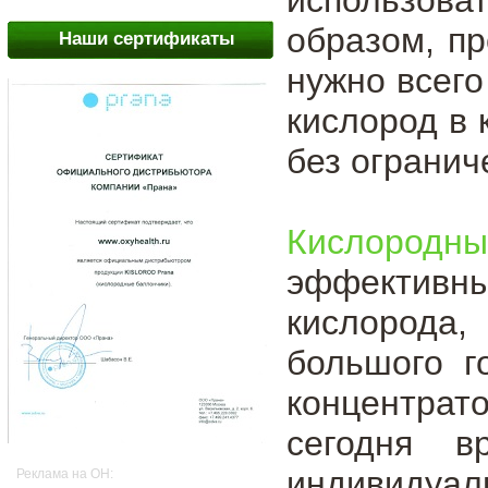
образом, пр
Наши сертификаты
нужно всего
кислород в 
без огранич
Кислородны
эффективн
кислорода,
большого г
концентрат
сегодня в
индивидуал
Реклама на OH: