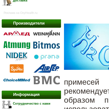
Доставка
Реклама на OxyHealth.ru:
Производители
примесей
рекоменду
Информация
образом п
Сотрудничество с нами
использов