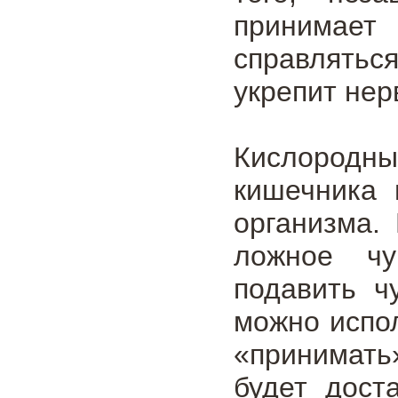
принимает
справлятьс
укрепит нер
Кислородн
кишечника 
организма.
ложное чу
подавить ч
можно испо
«принимать»
будет дост