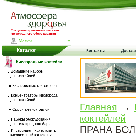
Специализированный магазин
кислородного оборудования
Каталог
Контакты
Доставк
Кислородные коктейли
Домашние наборы
для коктейлей
Кислородные коктейлеры
Концентраторы кислорода
для коктейлей
Главная
→
Смеси для коктейлей
коктейлей
→
Наборы оборудования
для кислородного бара
ПРАНА БОЛЬ
Инструкция - Как готовить
кислородный коктейль?