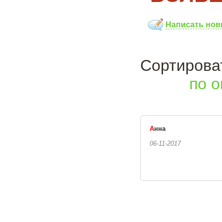
Написать нов
Сортиро
по о
А
нна
06-11-2017