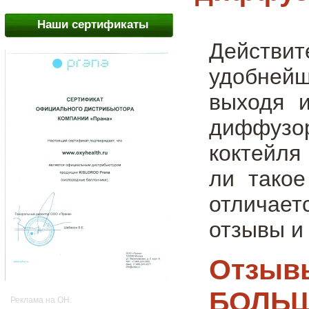
Наши сертификаты
Действит
удобней
выходя и
диффузо
коктейля 
ли тако
отличает
отзывы и
Отзывы
БОЛЬШ
Реклама на OH: