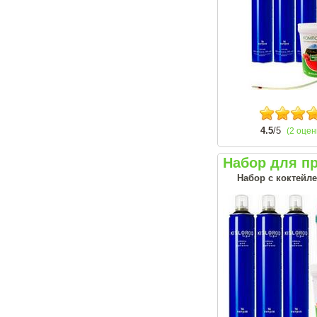
4.5
/5
(2 оцен
Набор для п
Набор с коктейле