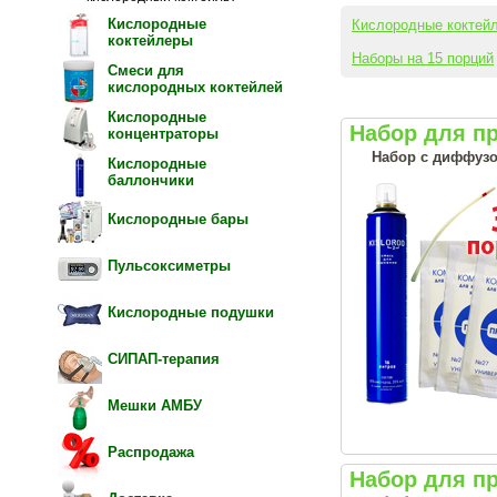
Кислородные
Кислородные коктей
коктейлеры
Наборы на 15 порций
Смеси для
кислородных коктейлей
Кислородные
Набор для п
концентраторы
Набор с диффузо
Кислородные
баллончики
Кислородные бары
Пульсоксиметры
Кислородные подушки
СИПАП-терапия
Мешки АМБУ
Распродажа
Набор для п