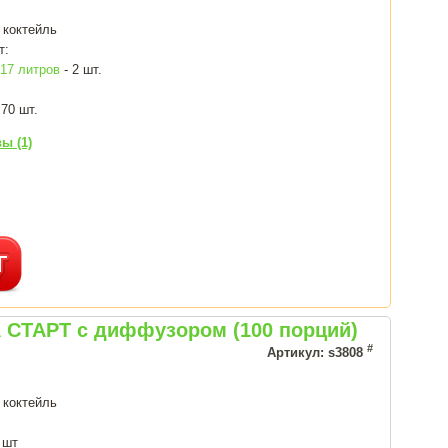
 коктейль
т:
7 литров
- 2 шт.
 70 шт.
ы (1)
 СТАРТ с диффузором (100 порций)
#
Артикул: s3808
 коктейль
 шт