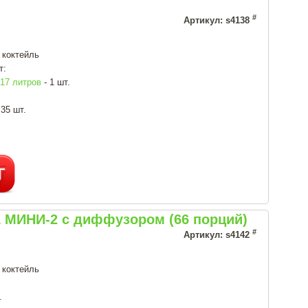
#
Артикул: s4138
 коктейль
т:
7 литров
- 1 шт.
 35 шт.
 МИНИ-2 с диффузором (66 порций)
#
Артикул: s4142
 коктейль
.