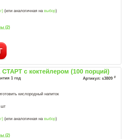
г)
(или аналогичная на
выбор
)
ы (2)
СТАРТ с коктейлером (100 порций)
#
нтия 1 год
Артикул: s3809
иготовить кислородный напиток
 шт
г)
(или аналогичная на
выбор
)
ы (2)