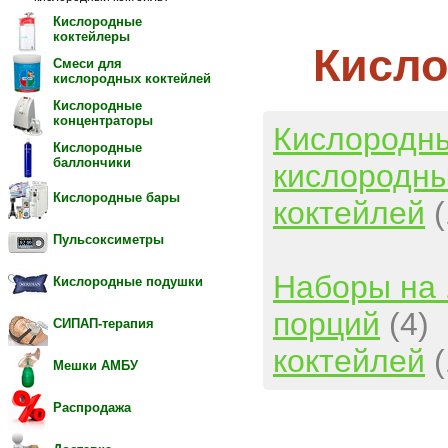
Кислородные
коктейлеры
Кисло
Смеси для
кислородных коктейлей
Кислородные
концентраторы
Кислородн
Кислородные
баллончики
кислородны
Кислородные бары
коктейлей
Пульсоксиметры
Наборы на 
Кислородные подушки
порций
(4)
СИПАП-терапия
коктейлей
Мешки АМБУ
Распродажа