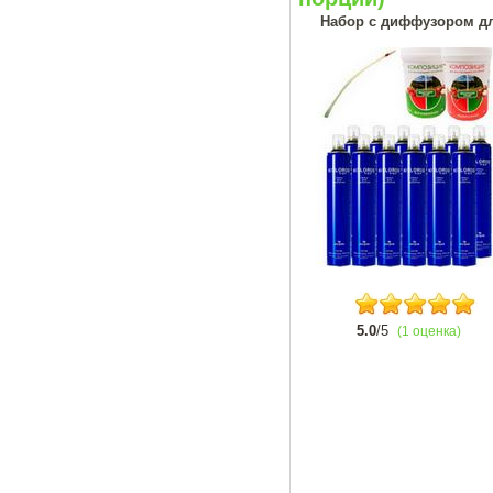
Набор с диффузором дл
5.0
/5
(1 оценка)