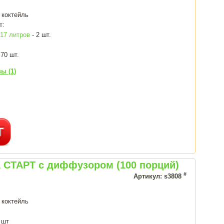
 коктейль
т:
7 литров
- 2 шт.
 70 шт.
ы (1)
 СТАРТ с диффузором (100 порций)
#
Артикул: s3808
 коктейль
 шт