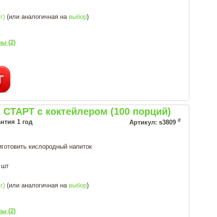
г)
(или аналогичная на
выбор
)
ы (2)
СТАРТ с коктейлером (100 порций)
#
нтия 1 год
Артикул: s3809
иготовить кислородный напиток
 шт
г)
(или аналогичная на
выбор
)
ы (2)