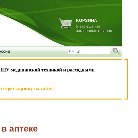
КОРЗИНА
У вас еще нет
заказанных товаров
оссии
ЛПУ медицинской техникой и расходными
 через корзину на сайте!
в аптеке