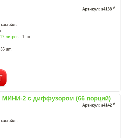
#
Артикул: s4138
 коктейль
т:
7 литров
- 1 шт.
 35 шт.
 МИНИ-2 с диффузором (66 порций)
#
Артикул: s4142
 коктейль
.