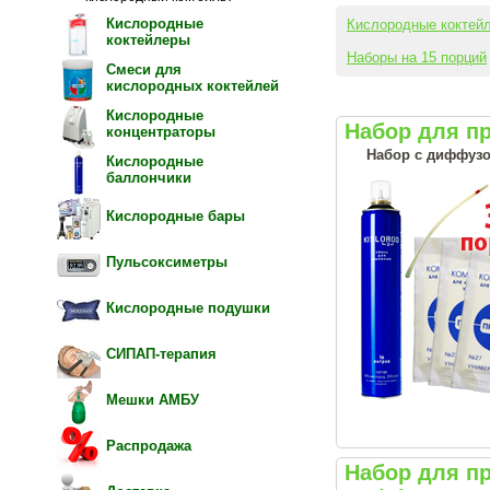
Кислородные
Кислородные коктей
коктейлеры
Наборы на 15 порций
Смеси для
кислородных коктейлей
Кислородные
Набор для п
концентраторы
Набор с диффузо
Кислородные
баллончики
Кислородные бары
Пульсоксиметры
Кислородные подушки
СИПАП-терапия
Мешки АМБУ
Распродажа
Набор для п