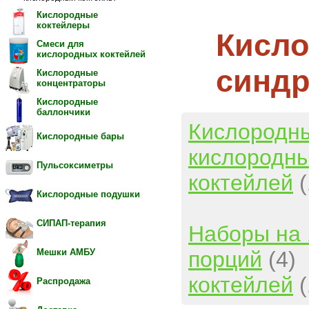
Кислородные
коктейлеры
Кисло
Смеси для
кислородных коктейлей
синдр
Кислородные
концентраторы
Кислородные
баллончики
Кислородн
Кислородные бары
кислородны
Пульсоксиметры
коктейлей
Кислородные подушки
СИПАП-терапия
Наборы на 
порций
(4)
Мешки АМБУ
коктейлей
Распродажа