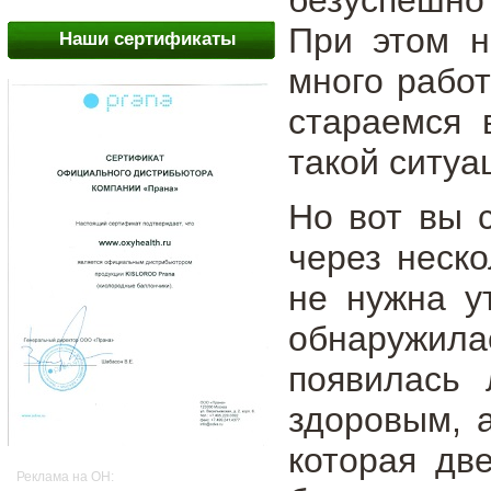
При этом н
Наши сертификаты
много рабо
стараемся 
такой ситуа
Но вот вы 
через неск
не нужна у
обнаружила
появилась 
здоровым, 
которая дв
Реклама на OH: