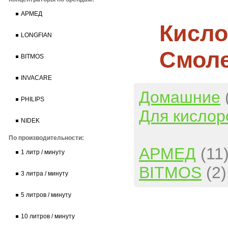
АРМЕД
Кисло
LONGFIAN
Смол
BITMOS
INVACARE
Домашние
PHILIPS
Для кислор
NIDEK
По производительности:
АРМЕД
(11
1 литр / минуту
BITMOS
(2)
3 литра / минуту
5 литров / минуту
10 литров / минуту