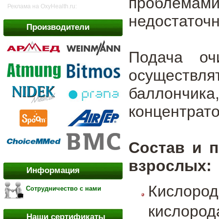
пробле
Реклама на OxyHealth.ru:
недостаточн
Производители
Подача оч
осуществ
баллончик
концентрато
Состав и 
взрослых:
Информация
Кислород
Сотрудничество с нами
кислород
Наши сертификаты