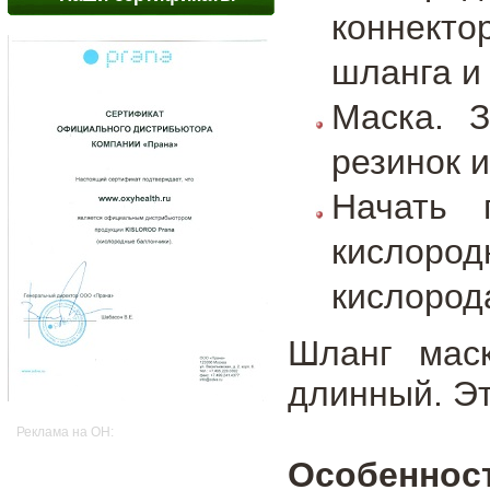
коннект
шланга и
Маска. 
резинок 
Начать 
кислород
кислорода
Шланг мас
длинный. Эт
Реклама на OH:
Особенност