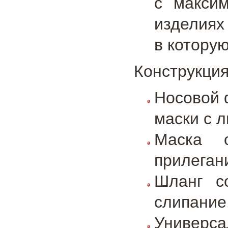
с макси
изделиях
в котору
Конструкция
Носовой 
маски с л
Маска 
прилеган
Шланг с
слипание
Универса