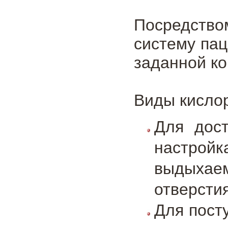
Посредств
систему пац
заданной к
Виды кислор
Для дост
настрой
выдыхаем
отверстия
Для пост