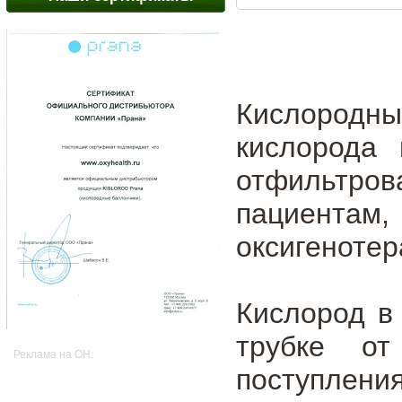
Кислород
кислорода 
отфильтров
пациен
оксигенотер
Кислород в
трубке от
Реклама на OH:
поступления