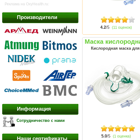
Реклама на OxyHealth.ru:
Производители
4.2
/5
(11 оценок)
Маска кислородная
Кислородная маска для
Информация
Сотрудничество с нами
5.0
/5
(1 оценка)
Наши сертификаты