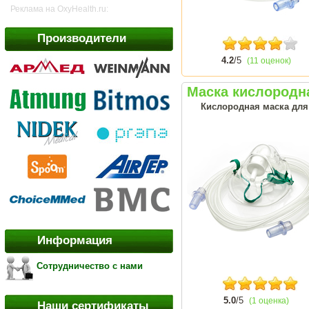
Реклама на OxyHealth.ru:
Производители
4.2
/5
(11 оценок)
Маска кислородная
Кислородная маска для
Информация
Сотрудничество с нами
5.0
/5
(1 оценка)
Наши сертификаты