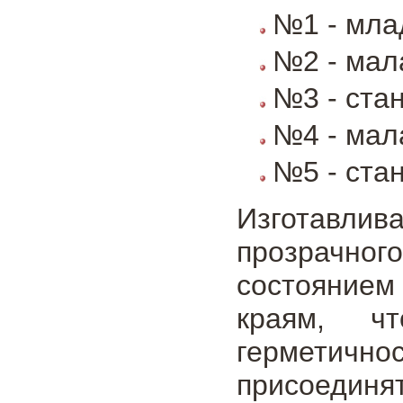
№1 - мла
№2 - мал
№3 - ста
№4 - мал
№5 - ста
Изготавли
прозрачног
состоянием
краям, ч
герметично
присоединя