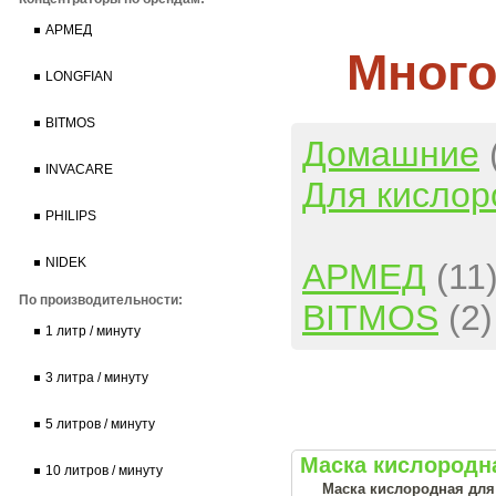
АРМЕД
Много
LONGFIAN
BITMOS
Домашние
INVACARE
Для кислор
PHILIPS
NIDEK
АРМЕД
(11
По производительности:
BITMOS
(2)
1 литр / минуту
3 литра / минуту
5 литров / минуту
Маска кислородна
10 литров / минуту
Маска кислородная для