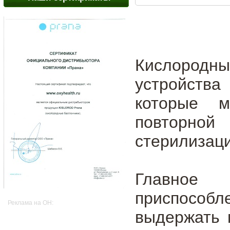
Кислородны
устройства
которые м
повторной
стерилизаци
Главно
приспосо
Реклама на OH:
выдержать 