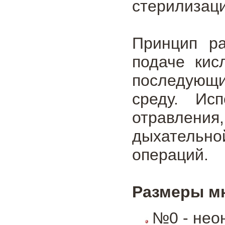
стерилизаци
Принцип ра
подаче кис
последующ
среду. Ис
отравлени
дыхательно
операций.
Размеры м
№0 - нео