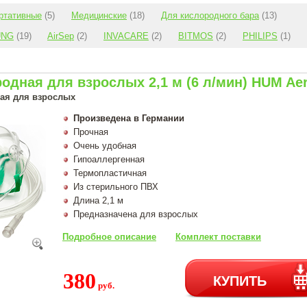
ртативные
(5)
Медицинские
(18)
Для кислородного бара
(13)
UNG
(19)
AirSep
(2)
INVACARE
(2)
BITMOS
(2)
PHILIPS
(1)
одная для взрослых 2,1 м (6 л/мин) HUM Aer
ая для взрослых
Произведена в Германии
Прочная
Очень удобная
Гипоаллергенная
Термопластичная
Из стерильного ПВХ
Длина 2,1 м
Предназначена для взрослых
Подробное описание
Комплект поставки
380
КУПИТЬ
руб.