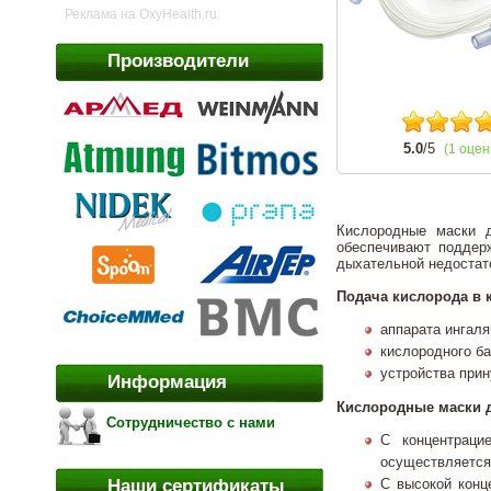
Реклама на OxyHealth.ru:
Производители
5.0
/5
(1 оцен
Кислородные маски 
обеспечивают поддер
дыхательной недостат
Подача кислорода в 
аппарата ингаля
кислородного ба
устройства прин
Информация
Кислородные маски д
Сотрудничество с нами
С концентраци
осуществляется 
С высокой конц
Наши сертификаты