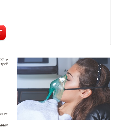
О2 и
строй
ания
льным