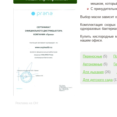
мешком, который
С принудительн
Выбор маски зависит 
Комплектация скорых
одноразовых бактериа
Купить кислородные 
нашем офисе.
Переносные
(5)
П
Автономные
(5)
Г
Для дыхания
(26)
Для детского сада
(1
Реклама на OH: