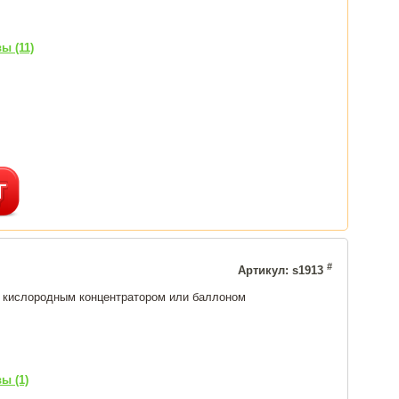
ы (11)
#
Артикул: s1913
с кислородным концентратором или баллоном
ы (1)