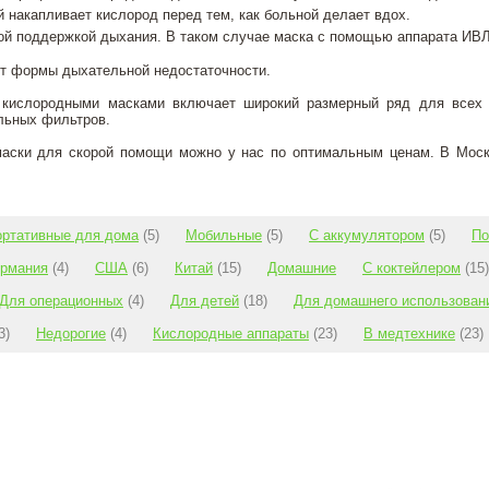
 накапливает кислород перед тем, как больной делает вдох.
ой поддержкой дыхания. В таком случае маска с помощью аппарата ИВЛ
от формы дыхательной недостаточности.
 кислородными масками включает широкий размерный ряд для всех 
льных фильтров.
маски для скорой помощи можно у нас по оптимальным ценам. В Моск
ортативные для дома
(5)
Мобильные
(5)
С аккумулятором
(5)
По
ермания
(4)
США
(6)
Китай
(15)
Домашние
С коктейлером
(15)
Для операционных
(4)
Для детей
(18)
Для домашнего использован
3)
Недорогие
(4)
Кислородные аппараты
(23)
В медтехнике
(23)