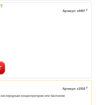
rt
#
Артикул: s4407
#
Артикул: s1910
с кислородным концентратором или баллоном