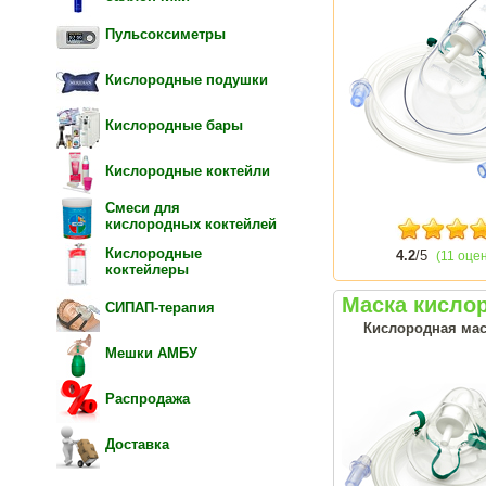
Пульсоксиметры
Кислородные подушки
Кислородные бары
Кислородные коктейли
Смеси для
кислородных коктейлей
Кислородные
4.2
/5
(11 оце
коктейлеры
Маска кислор
СИПАП-терапия
Кислородная мас
Мешки АМБУ
Распродажа
Доставка