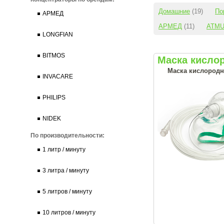
Домашние
(19)
По
АРМЕД
АРМЕД
(11)
ATM
LONGFIAN
BITMOS
Маска кислор
Маска кислородн
INVACARE
PHILIPS
NIDEK
По производительности:
1 литр / минуту
3 литра / минуту
5 литров / минуту
10 литров / минуту