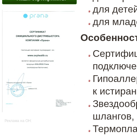
для детей
для млад
Особенност
Сертифиц
подключе
Гипоалле
к истира
Звездоо
шлангов,
Реклама на OH:
Термопл