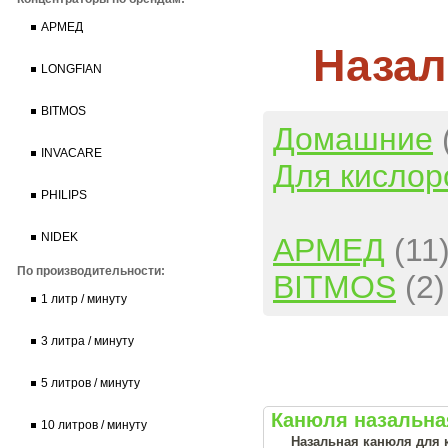
АРМЕД
Назал
LONGFIAN
BITMOS
Домашние
INVACARE
Для кислор
PHILIPS
NIDEK
АРМЕД
(11
По производительности:
BITMOS
(2)
1 литр / минуту
3 литра / минуту
5 литров / минуту
Канюля назальная 
10 литров / минуту
Назальная канюля для 