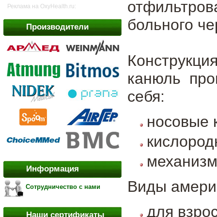
отфильтро
Реклама на OxyHealth.ru:
больного че
Производители
Конструкц
канюль про
себя:
носовые 
кислород
механизм
Информация
Виды амери
Сотрудничество с нами
для взро
Наши сертификаты