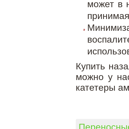
может в 
принимая
Минимиза
воспал
использо
Купить наз
можно у на
катетеры ам
Переносны