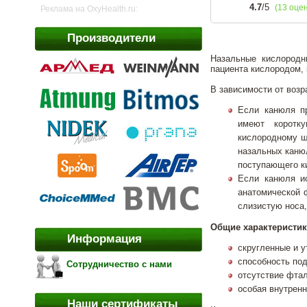
4.7
/5
(13 оце
Реклама на OxyHealth.ru:
Производители
Назальные кислородн
пациента кислородом,
В зависимости от возр
Если канюля п
имеют коротк
кислородному шл
назальных канюл
поступающего к
Если канюля и
анатомической 
слизистую носа,
Общие характеристик
Информация
скругленные и у
способность по
Сотрудничество с нами
отсутствие фтал
особая внутрен
Наши сертификаты