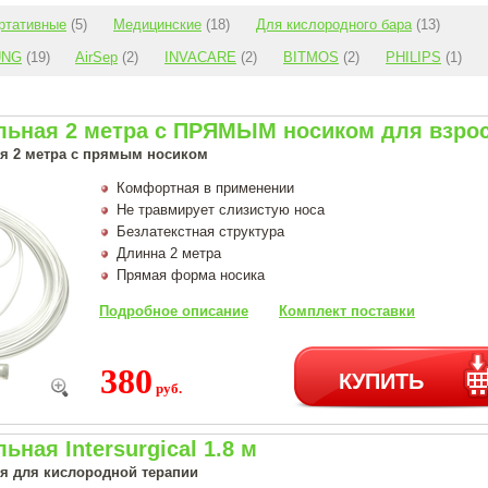
ртативные
(5)
Медицинские
(18)
Для кислородного бара
(13)
UNG
(19)
AirSep
(2)
INVACARE
(2)
BITMOS
(2)
PHILIPS
(1)
льная 2 метра с ПРЯМЫМ носиком для взросл
я 2 метра с прямым носиком
Комфортная в применении
Не травмирует слизистую носа
Безлатекстная структура
Длинна 2 метра
Прямая форма носика
Подробное описание
Комплект поставки
380
КУПИТЬ
руб.
ьная Intersurgical 1.8 м
я для кислородной терапии