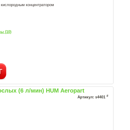
с кислородным концентратором
ы (10)
слых (6 л/мин) HUM Aeropart
#
Артикул: s4401