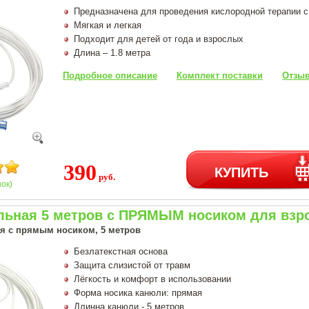
Предназначена для проведения кислородной терапии 
Мягкая и легкая
Подходит для детей от года и взрослых
Длина – 1.8 метра
Подробное описание
Комплект поставки
Отзыв
390
КУПИТЬ
руб.
нок)
льная 5 метров с ПРЯМЫМ носиком для взро
я с прямым носиком, 5 метров
Безлатекстная основа
Защита слизистой от травм
Лёгкость и комфорт в использовании
Форма носика канюли: прямая
Длинна канюли - 5 метров