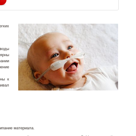
егких
тводы
ярны
вании
нение
ены к
шивал
ипание материала.