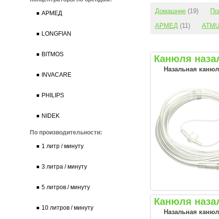
Домашние
(19)
По
АРМЕД
АРМЕД
(11)
ATM
LONGFIAN
BITMOS
Канюля наза
Назальная канюл
INVACARE
PHILIPS
NIDEK
По производительности:
1 литр / минуту
3 литра / минуту
5 литров / минуту
Канюля назал
10 литров / минуту
Назальная канюл