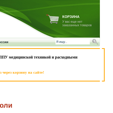
КОРЗИНА
У вас еще нет
заказанных товаров
оссии
ЛПУ медицинской техникой и расходными
 через корзину на сайте!
юли