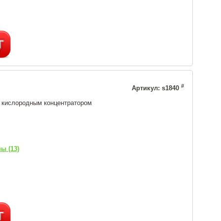
#
Артикул: s1840
с кислородным концентратором
ы (13)