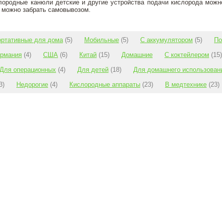
лородные канюли детские и другие устройства подачи кислорода мож
 можно забрать самовывозом.
ортативные для дома
(5)
Мобильные
(5)
С аккумулятором
(5)
По
ермания
(4)
США
(6)
Китай
(15)
Домашние
С коктейлером
(15)
Для операционных
(4)
Для детей
(18)
Для домашнего использован
3)
Недорогие
(4)
Кислородные аппараты
(23)
В медтехнике
(23)