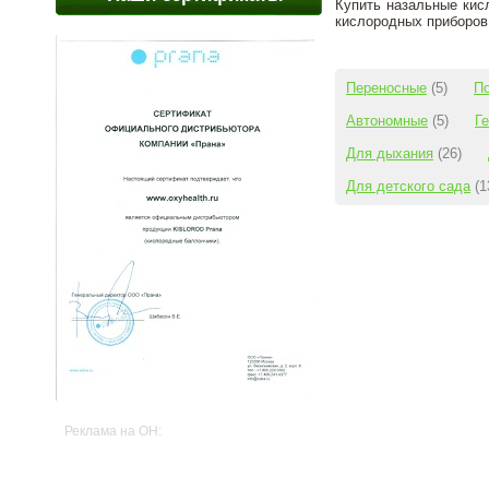
Купить назальные кис
кислородных приборов
Переносные
(5)
П
Автономные
(5)
Г
Для дыхания
(26)
Для детского сада
(1
Реклама на OH: