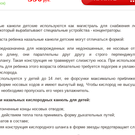
руб.
нок)
ые канюли детские используются как магистраль для снабжения л
 который вырабатывают специальные устройства - концентраторы.
аста ребенка назальные канюли детские могут отличаться формой:
редназначена для новорожденных или недоношенных, ее носовые о
ую длину, они параллельны друг другу и строго перпендикул
ангу. Такая конструкция не травмирует слизистую носа. При использо
ь для ребенка этого возраста обязательно требуется подогрев и увлаж
ислорода.
спользуется у детей до 14 лет, ее форсунки максимально приближ
форме носовых ходов и имеют выгнутый вид. Чтобы кислород не высу
 необходимо пропускать его через увлажнитель.
и назальных кислородных канюль для детей:
тонченные концы носовых отводов;
д действием тепла тела принимать форму дыхательных путей;
атов в составе;
няя конструкция кислородного шланга в форме звезды предотвращает сл