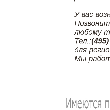
У вас воз
Позвони
любому т
Тел.:
(495)
для регио
Мы работ