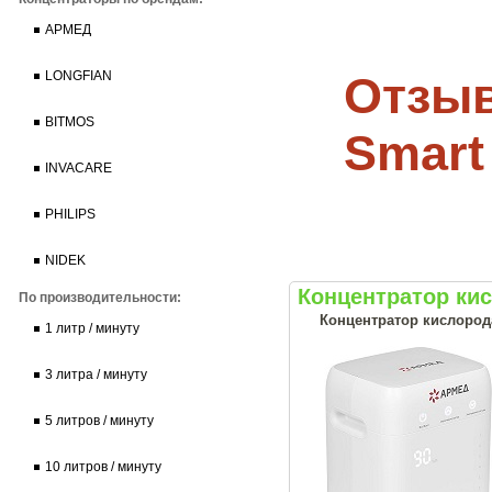
АРМЕД
Отзыв
LONGFIAN
BITMOS
Smart
INVACARE
PHILIPS
NIDEK
Концентратор ки
По производительности:
Концентратор кислород
1 литр / минуту
3 литра / минуту
5 литров / минуту
10 литров / минуту