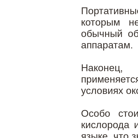
Портативны
которым н
обычный об
аппаратам.
Наконец, 
применяетс
условиях ок
Особо стои
кислорода 
языке, что 