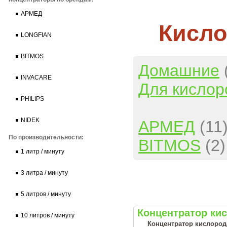
АРМЕД
Кисло
LONGFIAN
BITMOS
Домашние
INVACARE
Для кислор
PHILIPS
NIDEK
АРМЕД
(11
По производительности:
BITMOS
(2)
1 литр / минуту
3 литра / минуту
5 литров / минуту
Концентратор ки
10 литров / минуту
Концентратор кислород