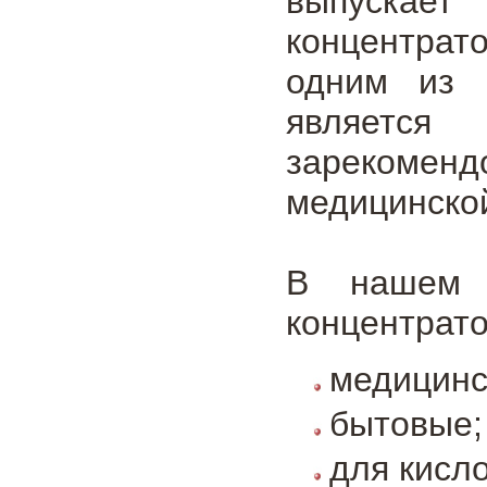
выпускает
концентрат
одним из 
являетс
зареком
медицинской
В нашем 
концентрато
медицинс
бытовые;
для кисл