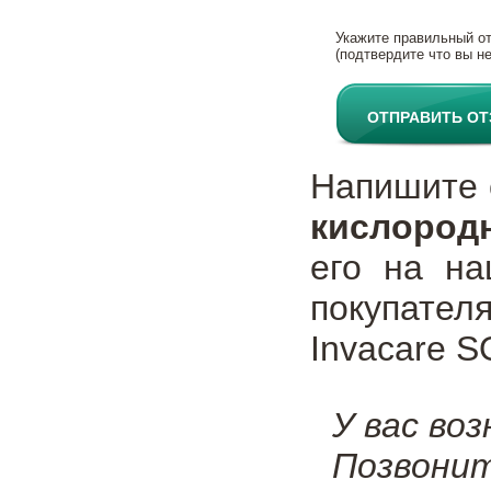
Укажите правильный о
(подтвердите что вы не
ОТПРАВИТЬ О
Напишите
кислород
его на на
покупател
Invacare S
У вас во
Позвони