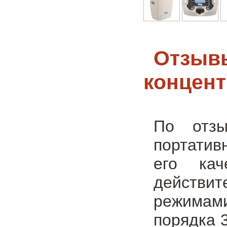
Отзывы
концент
По отзы
портатив
его кач
действи
режимами
порядка 