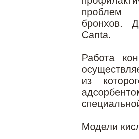
профилакт
проблем 
бронхов. 
Canta.
Работа кон
осуществля
из которо
адсорбент
специальной
Модели кис