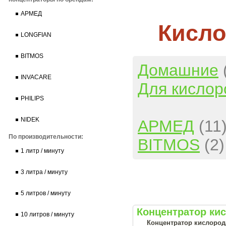
АРМЕД
Кисл
LONGFIAN
BITMOS
Домашние
INVACARE
Для кислор
PHILIPS
NIDEK
АРМЕД
(11
По производительности:
BITMOS
(2)
1 литр / минуту
3 литра / минуту
5 литров / минуту
Концентратор ки
10 литров / минуту
Концентратор кислород