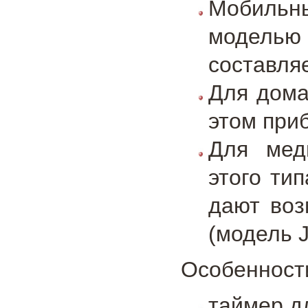
Мобильны
модель
составляе
Для дома
этом приб
Для меди
этого ти
дают воз
(модель J
Особенност
таймер д