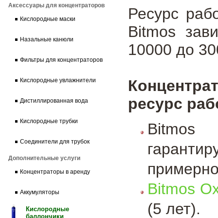
Аксессуары для концентраторов
Ресурс раб
Кислородные маски
Bitmos зав
Назальные канюли
10000 до 30
Фильтры для концентраторов
Концентрат
Кислородные увлажнители
ресурс раб
Дистиллированная вода
Кислородные трубки
Bitmos
Соединители для трубок
гаранти
Дополнительные услуги
примерно
Концентраторы в аренду
Bitmos O
Аккумуляторы
(5 лет).
Кислородные
баллончики