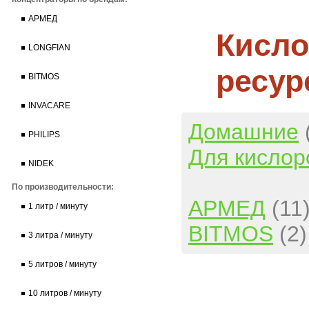
АРМЕД
Кисло
LONGFIAN
ресур
BITMOS
INVACARE
Домашние
PHILIPS
Для кислор
NIDEK
По производительности:
АРМЕД
(11
1 литр / минуту
BITMOS
(2)
3 литра / минуту
5 литров / минуту
10 литров / минуту