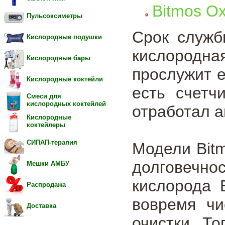
Bitmos Ox
Пульсоксиметры
Срок служб
Кислородные подушки
кислородн
Кислородные бары
прослужит 
Кислородные коктейли
есть счетч
Смеси для
кислородных коктейлей
отработал а
Кислородные
коктейлеры
СИПАП-терапия
Модели Bit
долговечн
Мешки АМБУ
кислорода 
Распродажа
вовремя чи
Доставка
очистки. То