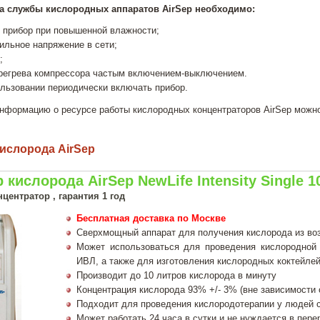
а службы кислородных аппаратов AirSep необходимо:
ь прибор при повышенной влажности;
ильное напряжение в сети;
;
ерегрева компрессора частым включением-выключением.
ользовании периодически включать прибор.
нформацию о ресурсе работы кислородных концентраторов AirSep можно
ислорода AirSep
 кислорода AirSep NewLife Intensity Single 1
ентратор , гарантия 1 год
Бесплатная доставка по Москве
Сверхмощный аппарат для получения кислорода из во
Может использоваться для проведения кислородной
ИВЛ, а также для изготовления кислородных коктейлей 
Производит до 10 литров кислорода в минуту
Концентрация кислорода 93% +/- 3% (вне зависимости 
Подходит для проведения кислородотерапии у людей 
Может работать 24 часа в сутки и не нуждается в пер