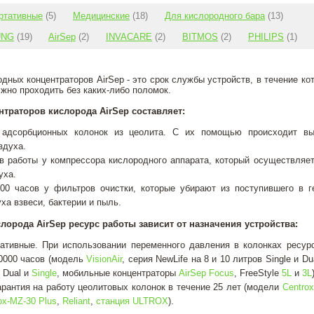
ртативные
(5)
Медицинские
(18)
Для кислородного бара
(13)
UNG
(19)
AirSep
(2)
INVACARE
(2)
BITMOS
(2)
PHILIPS
(1)
дных концентраторов AirSep - это срок службы устройств, в течение кот
жно проходить без каких-либо поломок.
траторов кислорода AirSep составляет:
 адсорбционных колонок из цеолита. С их помощью происходит в
здуха.
ов работы у компрессора кислородного аппарата, который осуществляет
уха.
00 часов у фильтров очистки, которые убирают из поступившего в г
ха взвеси, бактерии и пыль.
лорода AirSep ресурс работы зависит от назначения устройства:
ативные. При использовании переменного давления в колонках ресур
30000 часов (модель
VisionAir
, серия NewLife на 8 и 10 литров Single и Du
в Dual и
Single
, мобильные концентраторы
AirSep Focus
, FreeStyle
5L
и
3L
рантия на работу цеолитовых колонок в течение 25 лет (модели
Centro
ox-MZ-30 Plus
,
Reliant
,
станция ULTROX
).