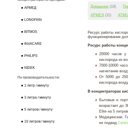
Домашние
(19)
По
АРМЕД
АРМЕД
(11)
ATM
LONGFIAN
BITMOS
Ресурс работы кислоро
функционирование дол
INVACARE
Ресурс работы
концен
20000 часов у
PHILIPS
кислорода из во
7000-10000 час
NIDEK
нагнетание возд
От 5000 до 250
По производительности:
кислорода возду
1 литр / минуту
В концентраторах кис
3 литра / минуту
Бытовые и порт
возрастает до 
5 литров / минуту
Elite на 5 литро
Медицинские. Га
10 литров / минуту
ее подвид
Centr