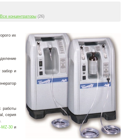
Все концентраторы
(26)
орого их
ыделение
 забор и
енератор
с работы
al, серия
).
x-MZ-30
и