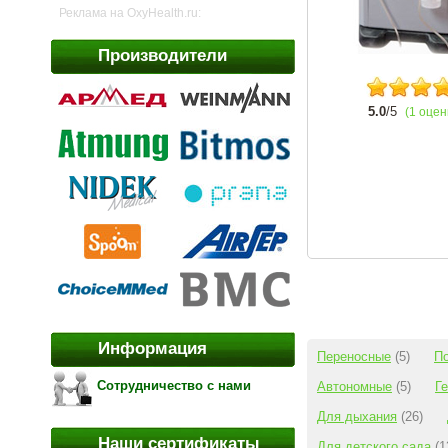
Реклама на OxyHealth.ru:
Производители
5.0
/5
(1 оцен
Информация
Переносные
(5)
П
Сотрудничество с нами
Автономные
(5)
Г
Для дыхания
(26)
Наши сертификаты
Для детского сада
(1