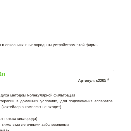
 в описаниях к кислородным устройствам этой фирмы.
0л
#
Артикул: s2205
здуха методом молекулярной фильтрации
 терапии в домашних условиях, для подключения аппаратов
(коктейлер в комплект не входит)
от потока кислорода)
с тяжелыми легочными заболеваниями
ерывах