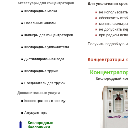
Аксессуары для концентраторов
Для увеличения срок
Кислородные маски
не использоват
обеспечить стаб
Назальные канюли
менять фильтры
не допускать п
при редком исп
Фильтры для концентраторов
Получить подробную и
Кислородные увлажнители
Концентраторы к
Дистиллированная вода
Кислородные трубки
Концентратор
Кислородный конц
Соединители для трубок
Дополнительные услуги
Концентраторы в аренду
Аккумуляторы
Кислородные
баллончики