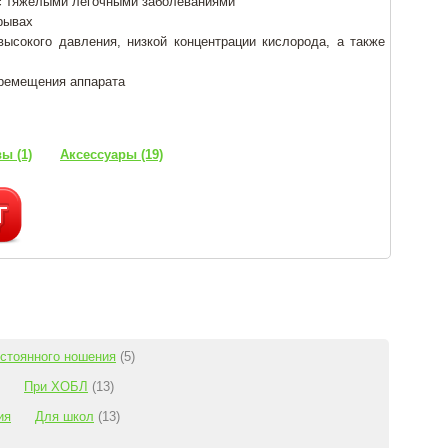
с тяжелыми легочными заболеваниями
ерывах
высокого давления, низкой концентрации кислорода, а также
еремещения аппарата
ы (1)
Аксессуары (19)
стоянного ношения
(5)
При ХОБЛ
(13)
ия
Для школ
(13)