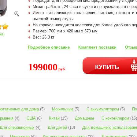
Подходит для проведения кислородотерапии у людей 
Может работать 24 часа в сутки и не нуждается в пер
Имеет сигнализацию отключения питания, низкого и 
высокой температуры
На корпусе находятся колесики для более удобного п
Размер: 700 мм х 420 мм х 370 мм
ка)
Вес: 26,3 кг
Подробное описание
Комплект поставки
Отзыв
199000
КУПИТЬ
руб.
ортативные для дома
(5)
Мобильные
(5)
С аккумулятором
(5)
По
ермания
(4)
США
(6)
Китай
(15)
Домашние
С коктейлером
(15)
Для операционных
(4)
Для детей
(18)
Для домашнего использован
3)
Недорогие
(4)
Кислородные аппараты
(23)
В медтехнике
(23)