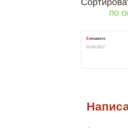
Сортиро
по о
Е
лизавета
02-06-2017
Написа