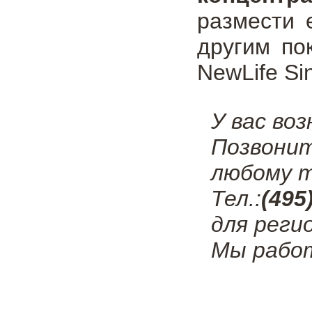
размести 
другим по
NewLife Si
У вас во
Позвони
любому т
Тел.:
(495
для реги
Мы работ