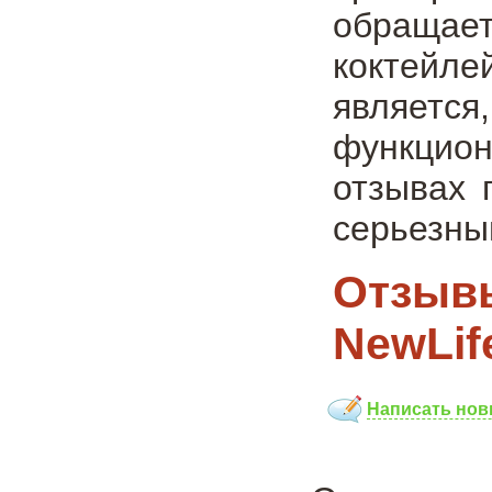
обращае
коктейле
является
функцион
отзывах 
серьезны
Отзывы
NewLife
Написать нов