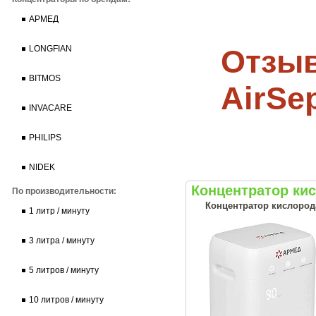
АРМЕД
Отзыв
LONGFIAN
BITMOS
AirSep
INVACARE
PHILIPS
NIDEK
Концентратор ки
По производительности:
Концентратор кислород
1 литр / минуту
3 литра / минуту
5 литров / минуту
10 литров / минуту