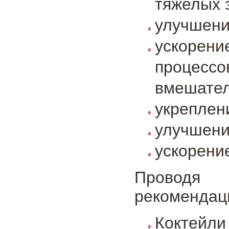
тяжелых 
улучшени
ускорен
процес
вмешател
укреплен
улучшени
ускорени
Проводя 
рекомендаци
Коктейли