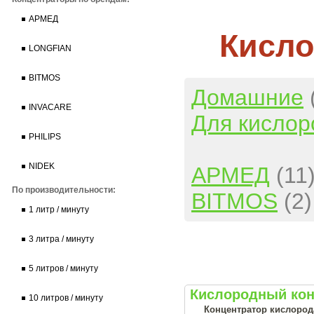
АРМЕД
Кисло
LONGFIAN
BITMOS
Домашние
INVACARE
Для кислор
PHILIPS
NIDEK
АРМЕД
(11
По производительности:
BITMOS
(2)
1 литр / минуту
3 литра / минуту
5 литров / минуту
Кислородный конц
10 литров / минуту
Концентратор кислорода