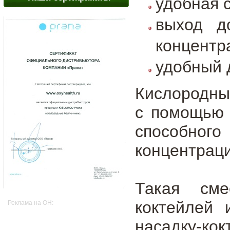
удобная 
выход д
концентр
удобный д
Кислородны
с помощью 
способного
концентраци
Такая сме
коктейлей 
Реклама на OH:
насадку-кок