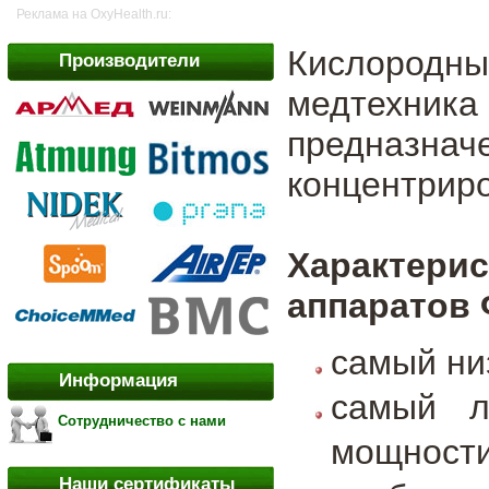
Реклама на OxyHealth.ru:
Кислород
Производители
медтехн
предназн
концентриро
Характе
аппаратов
самый ни
Информация
самый л
Сотрудничество с нами
мощности
Наши сертификаты