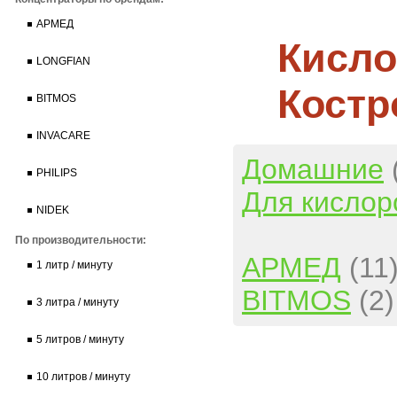
АРМЕД
Кисло
LONGFIAN
Костр
BITMOS
INVACARE
Домашние
PHILIPS
Для кислор
NIDEK
По производительности:
АРМЕД
(11
1 литр / минуту
BITMOS
(2)
3 литра / минуту
5 литров / минуту
10 литров / минуту