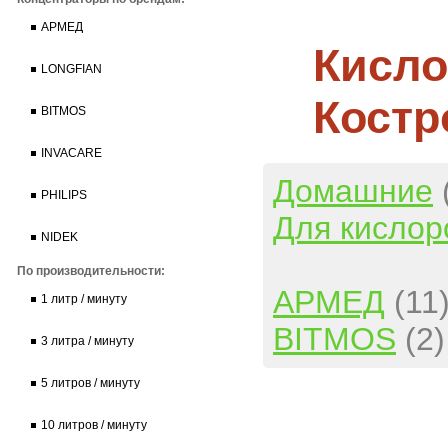
АРМЕД
Кисло
LONGFIAN
Костр
BITMOS
INVACARE
Домашние
PHILIPS
Для кислор
NIDEK
По производительности:
АРМЕД
(11
1 литр / минуту
BITMOS
(2)
3 литра / минуту
5 литров / минуту
10 литров / минуту