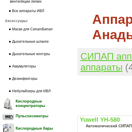
вентиляции легких
Все аппараты ИВЛ
Аппар
Аксессуары:
Анад
Маски для Сипап/Бипап
Дыхательные шланги
СИПАП апп
Дыхательные контуры
аппараты
(
Аккумуляторы
Дезинфекторы
Небулайзеры для ИВЛ
Кислородные
концентраторы
Пульсоксиметры
Yuwell YH-580
Автоматический СИПАП а
Кислородные бары