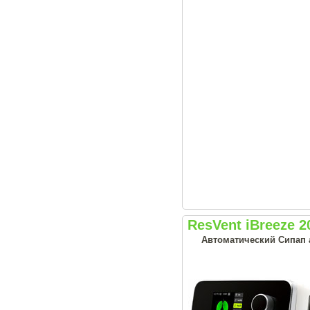
ResVent iBreeze 
Автоматический Сипап а