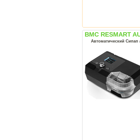
BMC RESMART A
Автоматический Сипап а