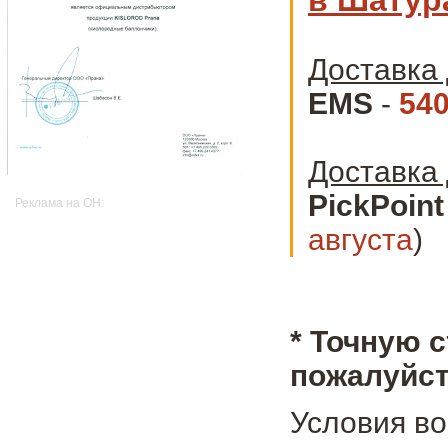
Доставка 
EMS
-
540
Доставка 
PickPoint
Реклама на OH:
августа
)
* Точную 
пожалуйст
Условия во