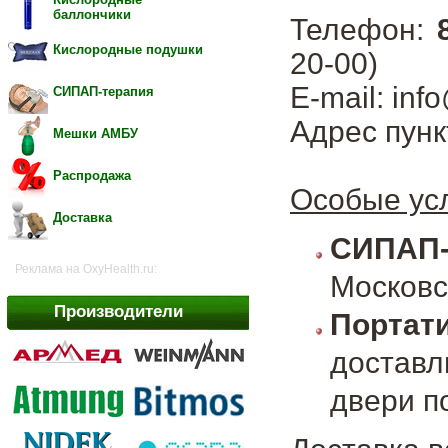
баллончики
Телефон:
Кислородные подушки
20-00)
E-mail: inf
СИПАП-терапия
Адрес пунк
Мешки АМБУ
Распродажа
Особые усл
Доставка
СИПАП
Реклама на OxyHealth.ru:
Московс
Производители
Портат
достав
двери п