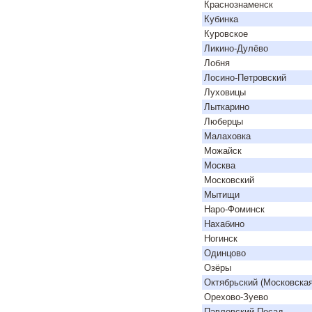
Краснознаменск
Кубинка
Куровское
Ликино-Дулёво
Лобня
Лосино-Петровский
Луховицы
Лыткарино
Люберцы
Малаховка
Можайск
Москва
Московский
Мытищи
Наро-Фоминск
Нахабино
Ногинск
Одинцово
Озёры
Октябрьский (Московская
Орехово-Зуево
Павловский Посад