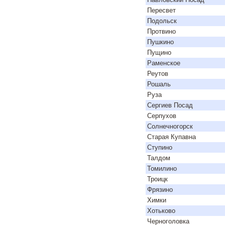
Пересвет
Подольск
Протвино
Пушкино
Пущино
Раменское
Реутов
Рошаль
Руза
Сергиев Посад
Серпухов
Солнечногорск
Старая Купавна
Ступино
Талдом
Томилино
Троицк
Фрязино
Химки
Хотьково
Черноголовка