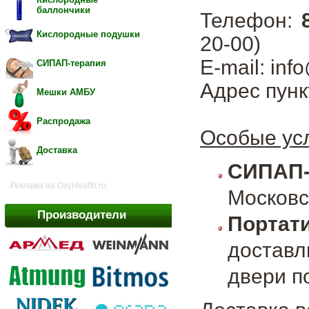
баллончики
Телефон:
Кислородные подушки
20-00)
E-mail: inf
СИПАП-терапия
Адрес пунк
Мешки АМБУ
Распродажа
Особые усл
Доставка
СИПАП
Реклама на OxyHealth.ru:
Московс
Производители
Портат
достав
двери п