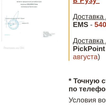
Доставка 
EMS
-
540
Доставка 
PickPoint
Реклама на OH:
августа
)
* Точную 
по телефо
Условия во