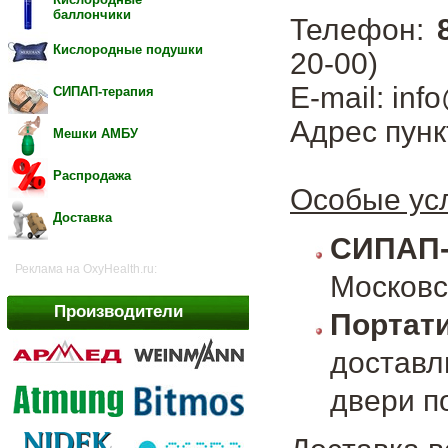
баллончики
Телефон:
Кислородные подушки
20-00)
E-mail: inf
СИПАП-терапия
Адрес пунк
Мешки АМБУ
Распродажа
Особые усл
Доставка
СИПАП
Реклама на OxyHealth.ru:
Московс
Производители
Портат
достав
двери п