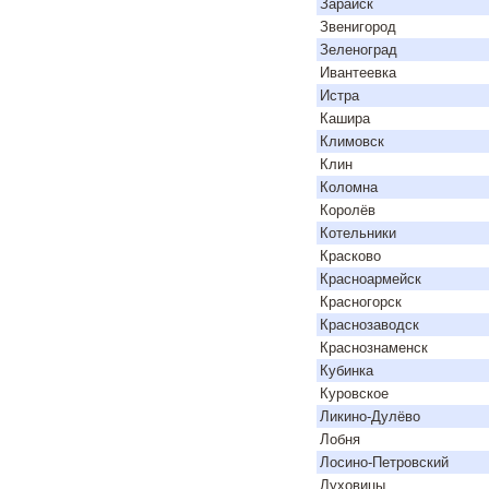
Зарайск
Звенигород
Зеленоград
Ивантеевка
Истра
Кашира
Климовск
Клин
Коломна
Королёв
Котельники
Красково
Красноармейск
Красногорск
Краснозаводск
Краснознаменск
Кубинка
Куровское
Ликино-Дулёво
Лобня
Лосино-Петровский
Луховицы