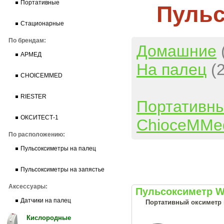
Портативные
Пульс
Стационарные
По брендам:
Домашние
АРМЕД
На палец
(
CHOICEMMED
RIESTER
Портативн
ОКСИТЕСТ-1
ChioceMMe
По расположению:
Пульсоксиметры на палец
Пульсоксиметры на запястье
Аксессуары:
Пульсоксиметр W
Датчики на палец
Портативный оксиметр 
Кислородные