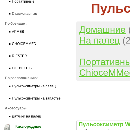
Портативные
Пульс
Стационарные
По брендам:
Домашние
АРМЕД
На палец
(
CHOICEMMED
RIESTER
Портативн
ОКСИТЕСТ-1
ChioceMMe
По расположению:
Пульсоксиметры на палец
Пульсоксиметры на запястье
Аксессуары:
Датчики на палец
Пульсоксиметр W
Кислородные