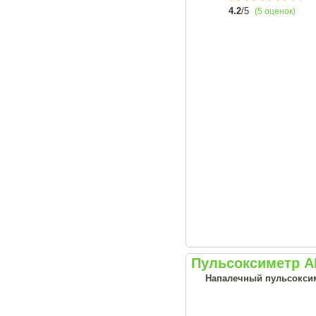
4.2
/5
(5 оценок)
Пульсоксиметр А
Напалечный пульсоксим