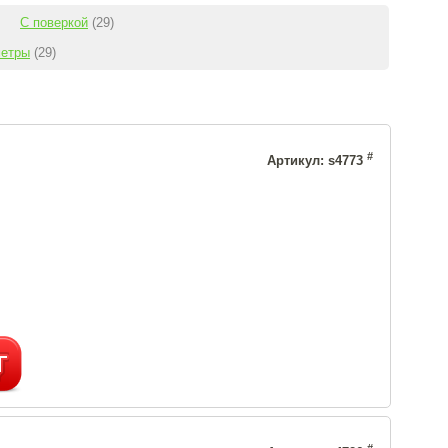
C поверкой
(29)
метры
(29)
#
Артикул: s4773
#