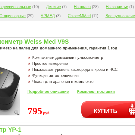
офессиональные
(10)
Детские
(7)
На палец
(28)
На запястье
(1)
Стационарные
(29)
АРМЕД
(3)
ChioceMMed
(11)
Все пульсокси
ксиметр Weiss Med V9S
иметр на палец для домашнего применения, гарантия 1 год
Компактный домашний пульсоксиметр
Простое измерение
Показывает уровень кислорода в крови и ЧСС
Функция автоотключения
Чехол для хранения в комплекте
Подробное описание
Комплект поставки
795
КУПИТЬ
руб.
тр YP-1