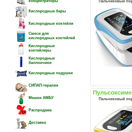
концентраторы
Пальчиковый пор
Кислородные бары
Кислородные коктейли
Смеси для
кислородных коктейлей
Кислородные
коктейлеры
Кислородные
баллончики
Кислородные подушки
СИПАП-терапия
Пульсоксимет
Мешки АМБУ
Пальчиковый пор
Распродажа
Доставка