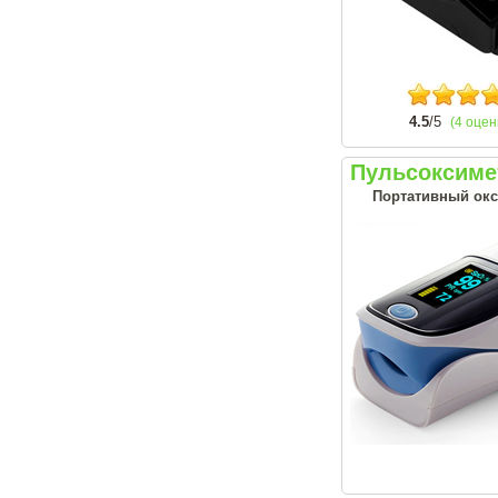
4.5
/5
(4 оцен
Пульсоксиме
Портативный окси