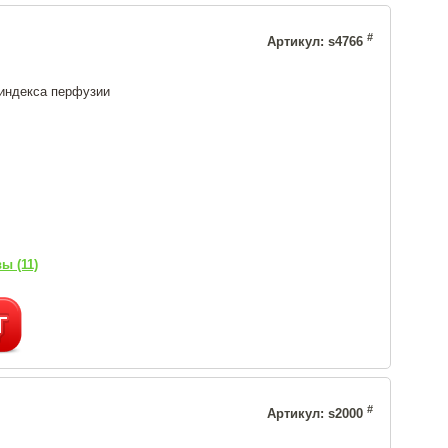
#
Артикул: s4766
 индекса перфузии
ы (11)
#
Артикул: s2000