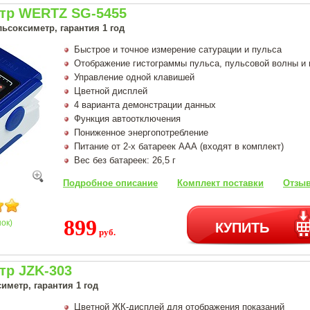
тр WERTZ SG-5455
ьсоксиметр, гарантия 1 год
Быстрое и точное измерение сатурации и пульса
Отображение гистограммы пульса, пульсовой волны и
Управление одной клавишей
Цветной дисплей
4 варианта демонстрации данных
Функция автоотключения
Пониженное энергопотребление
Питание от 2-х батареек ААА (входят в комплект)
Вес без батареек: 26,5 г
Подробное описание
Комплект поставки
Отзыв
899
КУПИТЬ
нок)
руб.
тр JZK-303
иметр, гарантия 1 год
Цветной ЖК-дисплей для отображения показаний