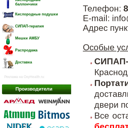
баллончики
Телефон:
8
Кислородные подушки
E-mail: inf
Адрес пунк
СИПАП-терапия
Мешки АМБУ
Особые усл
Распродажа
СИПАП
Доставка
Краснод
Реклама на OxyHealth.ru:
Портат
Производители
достав
двери п
Все ос
беспла