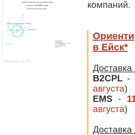
компаний.
Ориенти
в Ейск*
Реклама на OH:
Доставка 
B2CPL
-
августа
)
EMS
-
1
августа
)
Доставка 