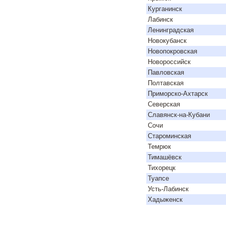
Курганинск
Лабинск
Ленинградская
Новокубанск
Новопокровская
Новороссийск
Павловская
Полтавская
Приморско-Ахтарск
Северская
Славянск-на-Кубани
Сочи
Староминская
Темрюк
Тимашёвск
Тихорецк
Туапсе
Усть-Лабинск
Хадыженск