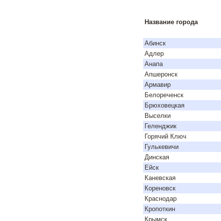
Название города
Абинск
Адлер
Анапа
Апшеронск
Армавир
Белореченск
Брюховецкая
Выселки
Геленджик
Горячий Ключ
Гулькевичи
Динская
Ейск
Каневская
Кореновск
Краснодар
Кропоткин
Крымск