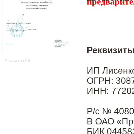
предварите
Реквизиты
Реклама на OH:
ИП Лисенк
ОГРН: 3087
ИНН: 7720
Р/с № 408
В ОАО «Пр
БИК 04458