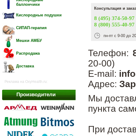
баллончики
Консультация и зака
Кислородные подушки
8 (495) 374-50-97
8 (800) 555-40-97
СИПАП-терапия
пн-пт с 9-00 до 2
Мешки АМБУ
Телефон:
Распродажа
20-00)
Доставка
E-mail:
inf
Адрес:
Зар
Реклама на OxyHealth.ru:
Производители
Мы достав
пункта сам
При достав