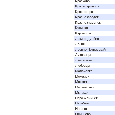
Красково
Красноармейск
Красногорск
Краснозаводск
Краснознаменск
Кубинка
Куровское
Ликино-Дулёво
Лобня
Лосино-Петровский
Луховицы
Лыткарино
Люберцы
Малаховка
Можайск
Москва
Московский
Мытищи
Наро-Фоминск
Нахабино
Ногинск
Одинцово