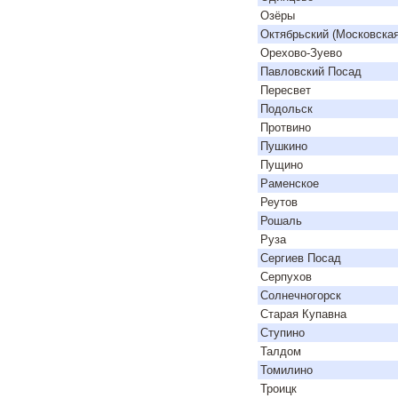
Озёры
Октябрьский (Московская
Орехово-Зуево
Павловский Посад
Пересвет
Подольск
Протвино
Пушкино
Пущино
Раменское
Реутов
Рошаль
Руза
Сергиев Посад
Серпухов
Солнечногорск
Старая Купавна
Ступино
Талдом
Томилино
Троицк