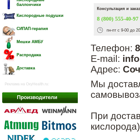
баллончики
Консультация и зака
Кислородные подушки
8 (800) 555-40-97
СИПАП-терапия
пн-пт с 9-00 до 2
Мешки АМБУ
Телефон:
8
Распродажа
E-mail:
inf
Адрес:
Соч
Доставка
Мы достав
Реклама на OxyHealth.ru:
самовывоза
Производители
При достав
кислорода)