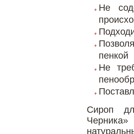
Не сод
происх
Подходи
Позволя
пенкой
Не тре
пенообр
Поставл
Сироп дл
Черника» 
натурал