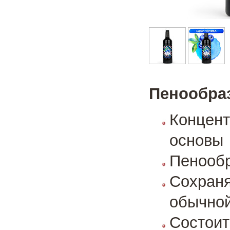
Пенообра
Концен
основы
Пенообр
Сохран
обычной
Состоит