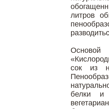
обогащенн
литров об
пенообра
разводитьс
Основой 
«Кислород
сок из н
Пенообра
натуральн
белки и 
вегетариа