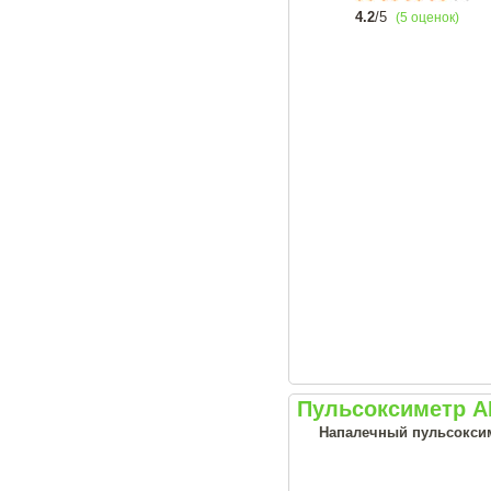
4.2
/5
(5 оценок)
Пульсоксиметр А
Напалечный пульсоксим