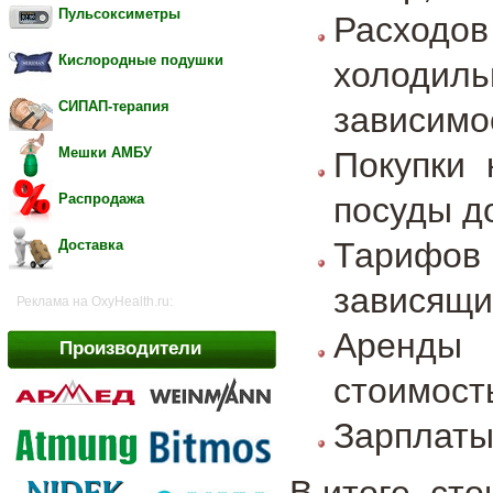
Пульсоксиметры
Расходо
Кислородные подушки
холодиль
СИПАП-терапия
зависимос
Мешки АМБУ
Покупки 
посуды до
Распродажа
Тарифов
Доставка
зависящих
Реклама на OxyHealth.ru:
Аренды 
Производители
стоимост
Зарплаты
В итоге, ст