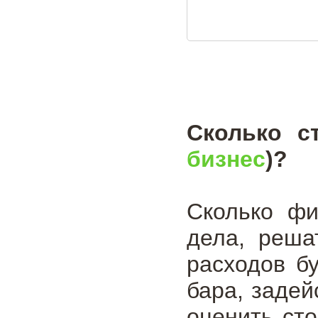
Сколько с
бизнес
)?
Сколько фи
дела, реша
расходов б
бара, задей
оценить сто