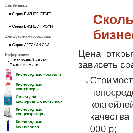
Для бизнеса:
Сколь
Серия БИЗНЕС СТАРТ
Серия БИЗНЕС ПРОФИ
бизне
Для детских учреждений:
Серия ДЕТСКИЙ САД
Цена откры
Информация:
Кислородный бизнес!
зависеть ср
7 секретов успеха
Кислородные коктейли
Стоим
Кислородные
коктейлеры
непоср
Смеси для
коктейл
кислородных коктейлей
Кислородные
качества
концентраторы
Кислородные
000 р;
баллончики