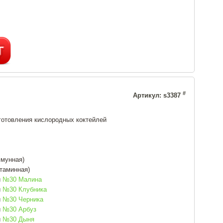
#
Артикул: s3387
готовления кислородных коктейлей
мунная)
таминная)
й
№30 Малина
й
№30 Клубника
й
№30 Черника
й
№30 Арбуз
й
№30 Дыня