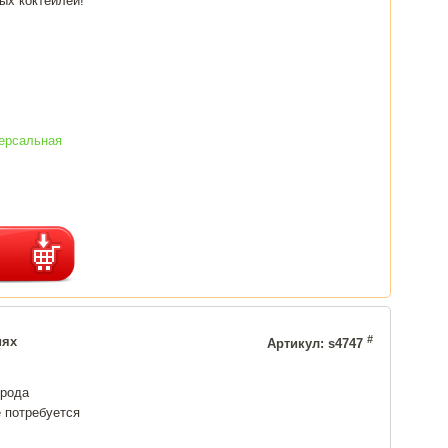
ых коктейлей!
ерсальная
#
иях
Артикул: s4747
орода
 потребуется