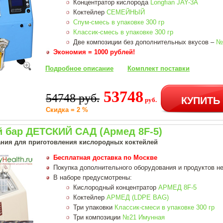
Концентратор кислорода
Longfian JAY-3A
Коктейлер
СЕМЕЙНЫЙ
Спум-смесь в упаковке 300 гр
Классик-смесь в упаковке 300 гр
Две композиции без дополнительных вкусов –
№
Экономия = 1000 рублей!
Подробное описание
Комплект поставки
53748
54748 руб.
КУПИТЬ
руб.
Скидка = 2 %
 бар ДЕТСКИЙ САД (Армед 8F-5)
ния для приготовления кислородных коктейлей
Бесплатная доставка по Москве
Покупка дополнительного оборудования и продуктов не
В наборе предусмотрены:
Кислородный концентратор
АРМЕД 8F-5
Коктейлер
АРМЕД (LDPE BAG)
Три упаковки
Классик-смеси в упаковке 300 гр
Три композиции
№21 Имунная