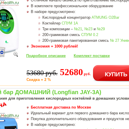
Отличное начало бизнеса по приготовлению кислородн
В комплекте профессиональное оборудование
В наборе предусмотрено:
Кислородный концентратор
ATMUNG O2Bar
Коктейлер
СПУМ 1А
Три композиции –
№21
,
№23
и
№29
200-граммовая смесь
СПУМ 0.2
200-граммовая пакетированная смесь
№ 27 Унив
Экономия = 1000 рублей!
Подробное описание
Комплект поставки
52680
53680 руб.
КУПИТЬ
руб.
Скидка = 2 %
 бар ДОМАШНИЙ (Longfian JAY-3A)
ния для приготовления кислородных коктейлей в домашних услов
Бесплатная доставка по Москве
Идеальный вариант для первого домашнего бара кисл
Покупка дополнительного оборудования и продуктов не
В наборе предусмотрено: