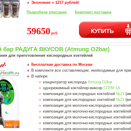
Экономия = 1217 рублей!
Подробное описание
Комплект поставки
59650
КУПИТЬ
руб.
 бар РАДУГА ВКУСОВ (Atmung O2bar)
ния для приготовления кислородных коктейлей
Бесплатная доставка по Москве
В комплекте все составляющие, необходимые для при
В наборе:
концентратор кислорода
Atmung O2bar
однорежимный коктейлер-миксер
СПУМ 1А
композиция для кислородных коктейлей
№21
(им
композиция для кислородных коктейлей
№23
(ви
композиция для молочно-кислородных коктейле
композиция для молочно-кислородных коктейле
композиция для молочно-кислородных коктейле
композиция для молочно-кислородных коктейле
композиция для молочно-кислородных коктейле