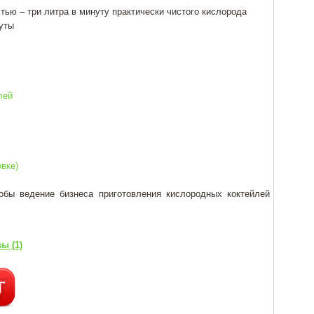
ью – три литра в минуту практически чистого кислорода
уты
лей
вке)
обы ведение бизнеса приготовления кислородных коктейлей
ы (1)