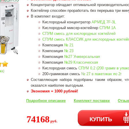
Концентратор обладает оптимальной производительност
Коктейлер способен проработать без перерыва три мин
В комплект входит:
Кислородный концентратор
АРМЕД 7F-3L
Кислородный миксер-коктейлер
СПУМ 1А
СПУМ смесь для кислородных коктейлей
СПУМ смесь КЛАССИК для кислородных коктей
Композиция
№ 21
Композиция
№ 23
Композиция
№27 Универсальная
Композиция
№29 Классическая
Кислородная смесь
СПУМ 0,2 (200 грамм в упако
ка)
200-граммовая смесь
№ 27 в пакетиках по 2г
Составляющие набора подобраны таким образом, чт
оказался наиболее выгодным.
Экономия = 1000 рублей!
Подробное описание
Комплект поставки
Отзыв
74168
КУПИТЬ
руб.