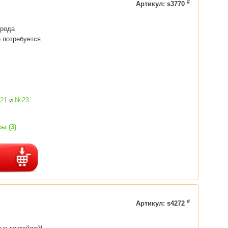
#
Артикул: s3770
орода
 потребуется
21
и
№23
ы (3)
#
Артикул: s4272