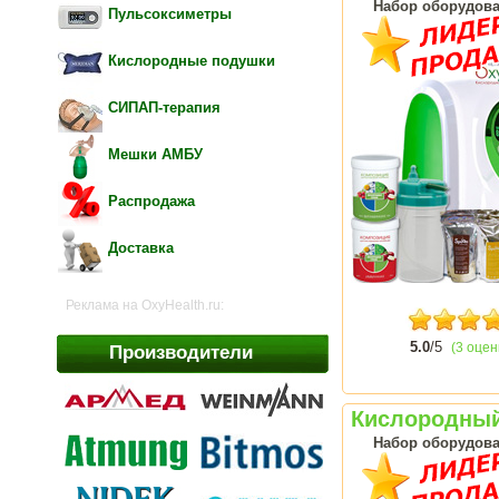
Набор оборудова
Пульсоксиметры
Кислородные подушки
СИПАП-терапия
Мешки АМБУ
Распродажа
Доставка
Реклама на OxyHealth.ru:
5.0
/5
(3 оцен
Производители
Кислородный
Набор оборудова