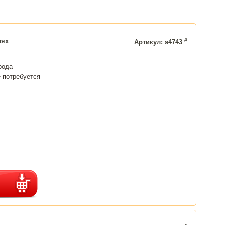
#
иях
Артикул: s4743
рода
 потребуется