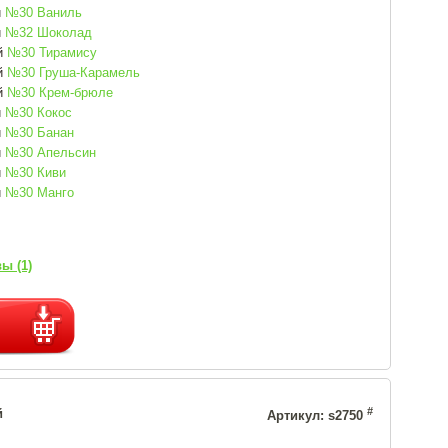
й
№30 Ваниль
й
№32 Шоколад
й
№30 Тирамису
й
№30 Груша-Карамель
й
№30 Крем-брюле
й
№30 Кокос
й
№30 Банан
й
№30 Апельсин
й
№30 Киви
й
№30 Манго
ы (1)
#
й
Артикул: s2750