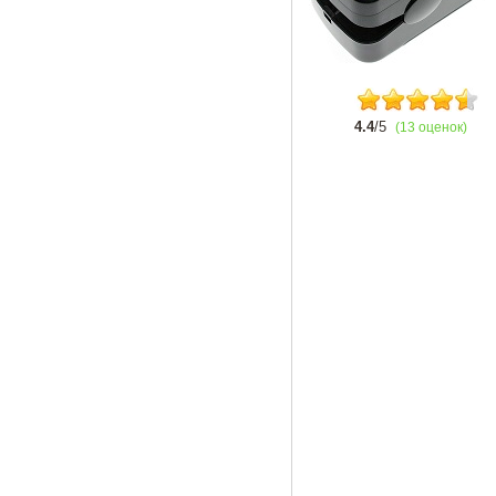
4.4
/5
(13 оценок)