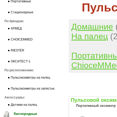
Портативные
Пуль
Стационарные
По брендам:
Домашние
АРМЕД
На палец
(
CHOICEMMED
RIESTER
Портативн
ОКСИТЕСТ-1
ChioceMMe
По расположению:
Пульсоксиметры на палец
Пульсоксиметры на запястье
Аксессуары:
Пульсовой оксим
Датчики на палец
Портативный оксиметр 
Кислородные