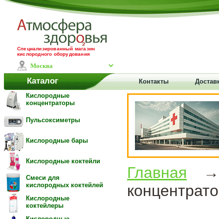
Специализированный магазин
кислородного оборудования
Каталог
Контакты
Доставк
Кислородные
концентраторы
Пульсоксиметры
Кислородные бары
Кислородные коктейли
Главная
Смеси для
кислородных коктейлей
концентрато
Кислородные
коктейлеры
Кислородные