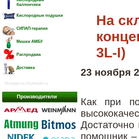
баллончики
На ск
Кислородные подушки
СИПАП-терапия
конце
Мешки АМБУ
3L-I)
Распродажа
Доставка
23 ноября 2
Реклама на OxyHealth.ru:
Производители
Как при по
высококачес
Достаточно 
помощник 