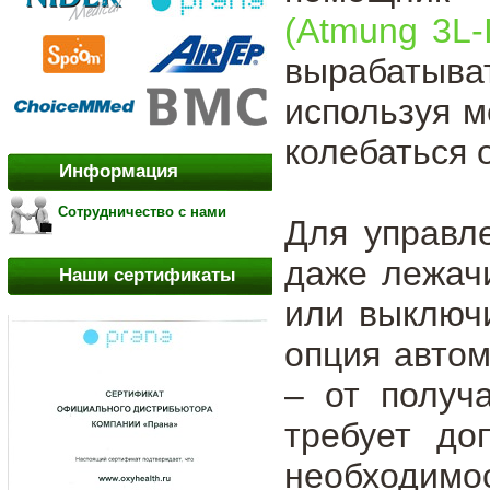
(Atmung 3L-I
вырабатыват
используя м
колебаться 
Информация
Сотрудничество с нами
Для управле
даже лежач
Наши сертификаты
или выключ
опция автом
– от получ
требует до
необходимо