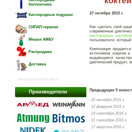
кокте
баллончики
27 октября 2015 г.
Кислородные подушки
Как сделать свой рац
СИПАП-терапия
современные диетичес
кислородных коктей
Мешки АМБУ
пользователя, которы
Композиция продается 
Распродажа
источником энергии и
выдающиеся качества
диетический продукт, 
Доставка
Реклама на OxyHealth.ru:
Предыдущие 5 новост
Производители
20 октября 2015 г.
12 февраля 2015 г.
14 сентября 2016 г.
01 сентября 2016 г.
17 августа 2016 г.