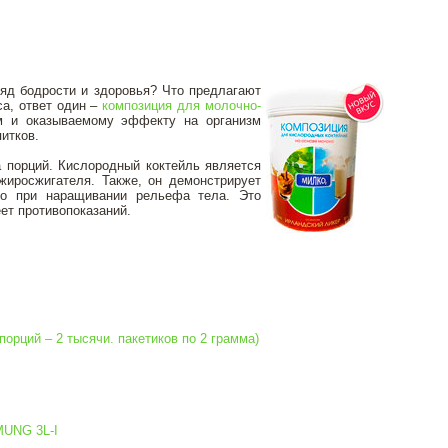
яд бодрости и здоровья? Что предлагают
а, ответ один –
композиция для молочно-
ам и оказываемому эффекту на организм
итков.
а порций. Кислородный коктейль является
жиросжигателя. Также, он демонстрирует
но при наращивании рельефа тела. Это
ет противопоказаний.
орций – 2 тысячи. пакетиков по 2 грамма)
MUNG 3L-I