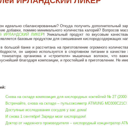
йлей ИРЛАНДСКИЙ ЛИКЕР
ион идеально сбалансированным? Откуда получить дополнительный зар
кие добавки, помимо минимального количества калорий? Вопросов масс
лей ИРЛАНДСКИЙ ЛИКЕР
! Уникальный продукт по вкусовым качеств
й является базовым продуктом для смешивания кислородсодержащих нап
в большой банке и рассчитана на приготовление огромного количеств
 бодрости, он широко используется в спортивном питании в качестве 
 тонизатора организма и «строителя» мышечных волокон, что важ
вкуснейший благодаря композиции, и простейший в приготовлении. Не име
ей:
Снова на складе композиция для кислородных коктейлей № 27 (2000 п
Встречайте, снова на складе – пульсоксиметр ATMUNG MD300C21C!
Доступные исследования сосудов у вас дома!
И снова 1 сентября! Заряди мозг кислородом!
Доктор от надежного производителя – кислородный концентратор AT