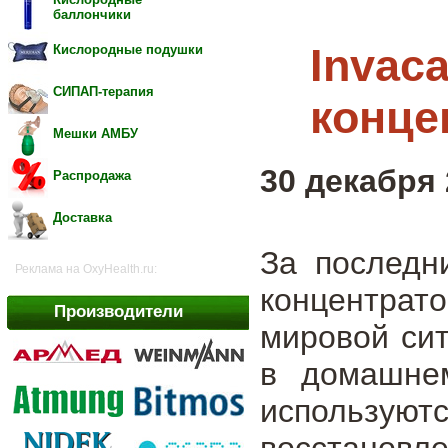
баллончики
Invac
Кислородные подушки
СИПАП-терапия
конце
Мешки АМБУ
30 декабря 
Распродажа
Доставка
За последн
Реклама на OxyHealth.ru:
концентра
Производители
мировой си
в домашне
использу
восстановле