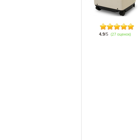
4.9
/5
(27 оценок)