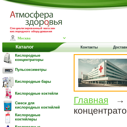
Специализированный магазин
кислородного оборудования
Каталог
Контакты
Доставк
Кислородные
концентраторы
Пульсоксиметры
Кислородные бары
Кислородные коктейли
Главная
Смеси для
кислородных коктейлей
концентрато
Кислородные
коктейлеры
Кислородные