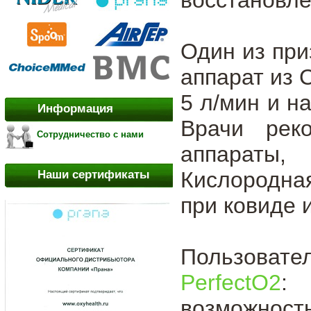
Один из при
аппарат из 
5 л/мин и н
Информация
Врачи рек
Сотрудничество с нами
аппараты,
Кислородна
Наши сертификаты
при ковиде 
Пользовате
PerfectO2
: 
возможност