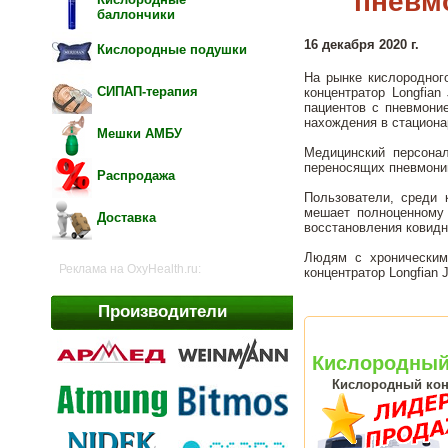
пневм
баллончики
16 декабря 2020 г.
Кислородные подушки
На рынке кислородног
СИПАП-терапия
концентратор Longfia
пациентов с пневмони
нахождения в стациона
Мешки АМБУ
Медицинский персона
переносящих пневмонию
Распродажа
Пользователи, среди 
мешает полноценному 
Доставка
восстановления ковид
Людям с хроническим
Реклама на OxyHealth.ru:
концентратор Longfian 
Производители
Кислородный 
Кислородный конц