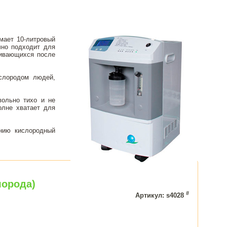
мает 10-литровый
чно подходит для
ливающихся после
слородом людей,
вольно тихо и не
олне хватает для
нию кислородный
лорода)
#
Артикул: s4028