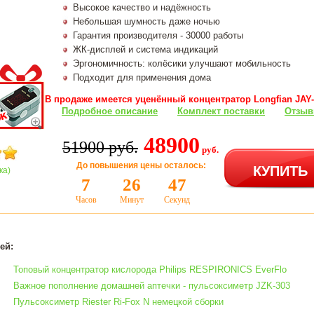
Высокое качество и надёжность
Небольшая шумность даже ночью
Гарантия производителя - 30000 работы
ЖК-дисплей и система индикаций
Эргономичность: колёсики улучшают мобильность
Подходит для применения дома
В продаже имеется уценённый концентратор Longfian JAY-
Подробное описание
Комплект поставки
Отзыв
48900
51900 руб.
руб.
КУПИТЬ
До повышения цены осталось:
ка)
7
26
47
Часов
Минут
Секунд
ей:
Топовый концентратор кислорода Philips RESPIRONICS EverFlo
Важное пополнение домашней аптечки - пульсоксиметр JZK-303
Пульсоксиметр Riester Ri-Fox N немецкой сборки