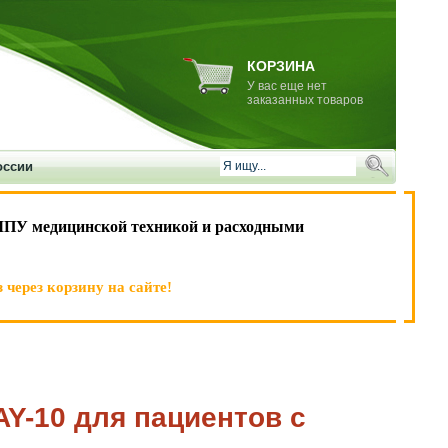
КОРЗИНА
У вас еще нет
заказанных товаров
оссии
ЛПУ медицинской техникой и расходными
 через корзину на сайте!
AY-10 для пациентов с