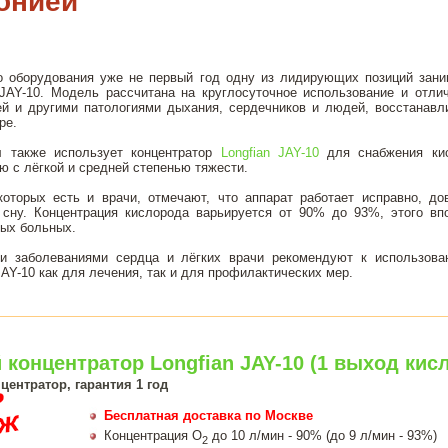
онией
о оборудования уже не первый год одну из лидирующих позиций зани
n JAY-10. Модель рассчитана на круглосуточное использование и отли
ей и другими патологиями дыхания, сердечников и людей, восстанав
ре.
л также использует концентратор
Longfian JAY-10
для снабжения ки
 с лёгкой и средней степенью тяжести.
которых есть и врачи, отмечают, что аппарат работает исправно, до
сну. Концентрация кислорода варьируется от 90% до 93%, этого вп
ных больных.
и заболеваниями сердца и лёгких врачи рекомендуют к использова
JAY-10 как для лечения, так и для профилактических мер.
концентратор Longfian JAY-10 (1 выход кис
ентратор, гарантия 1 год
Бесплатная доставка по Москве
Концентрация О
до 10 л/мин - 90% (до 9 л/мин - 93%)
2