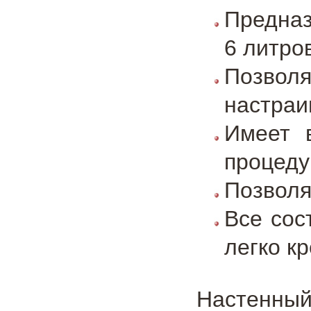
Предназ
6 литро
Позвол
настраи
Имеет 
процед
Позволя
Все сос
легко к
Настенный