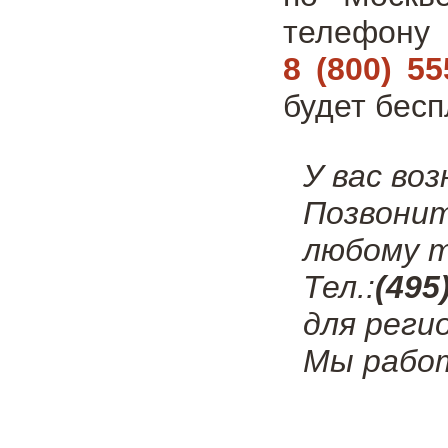
телефон
8 (800) 55
будет бесп
У вас во
Позвони
любому т
Тел.:
(495
для реги
Мы работ