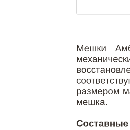
Мешки Амб
механич
восстан
соответст
размером м
мешка.
Составные 