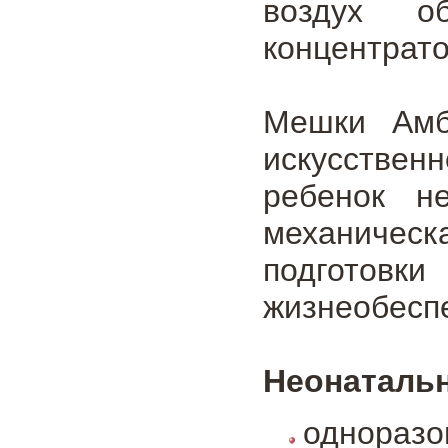
воздух о
концентрато
Мешки Амб
искусстве
ребенок н
механичес
подготовк
жизнеобесп
Неонаталь
одноразо