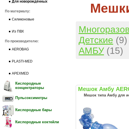
Для новорождённых
Мешки
По материалу:
Силиконовые
Многоразо
Из ПВХ
Детские
(9)
По производителю:
АМБУ
(15)
AEROBAG
PLASTI-MED
APEXMED
Кислородные
концентраторы
Мешок Амбу AERO
Мешок типа Амбу для и
Пульсоксиметры
Кислородные бары
Кислородные коктейли