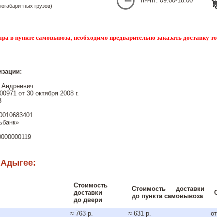
пн-пт: 09:00-18:00
ногабаритных грузов)
ара в пункте самовывоза, необходимо предварительно заказать доставку т
изации:
 Андреевич
0971 от 30 октября 2008 г.
3
0010683401
ьбанк»
0000000119
 Адыгее:
Стоимость
Стоимость доставки
доставки
до пункта самовывоза
до двери
≈ 763 р.
≈ 631 р.
от