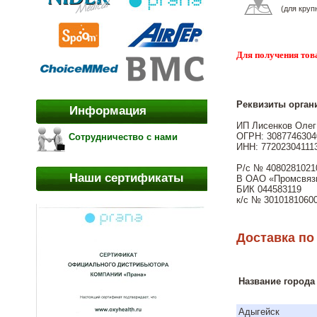
(для круп
Для получения тов
Реквизиты орган
Информация
ИП Лисенков Олег
ОГРН: 30877463040
Сотрудничество с нами
ИНН: 77202304111
Р/с № 4080281021
Наши сертификаты
В ОАО «Промсвяз
БИК 044583119
к/с № 3010181060
Доставка по
Название города
Адыгейск