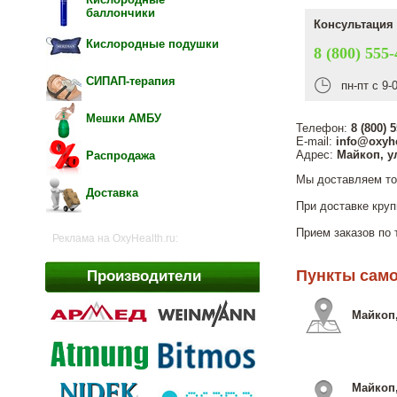
баллончики
Консультация 
Кислородные подушки
8 (800) 555-
СИПАП-терапия
пн-пт с 9-
Мешки АМБУ
Телефон:
8 (800) 
E-mail:
info@oxyhe
Адрес:
Майкоп, ул
Распродажа
Мы доставляем то
Доставка
При доставке круп
Прием заказов по 
Реклама на OxyHealth.ru:
Пункты сам
Производители
Майкоп,
Майкоп,