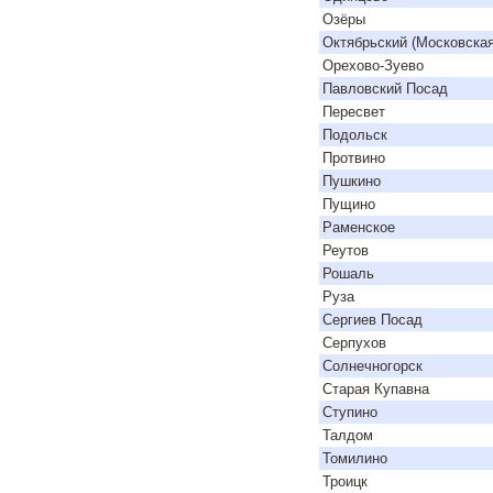
Озёры
Октябрьский (Московская
Орехово-Зуево
Павловский Посад
Пересвет
Подольск
Протвино
Пушкино
Пущино
Раменское
Реутов
Рошаль
Руза
Сергиев Посад
Серпухов
Солнечногорск
Старая Купавна
Ступино
Талдом
Томилино
Троицк