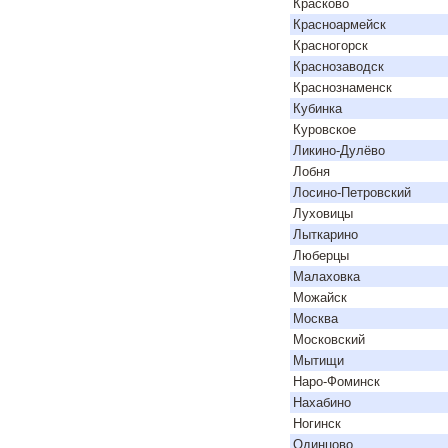
Красково
Красноармейск
Красногорск
Краснозаводск
Краснознаменск
Кубинка
Куровское
Ликино-Дулёво
Лобня
Лосино-Петровский
Луховицы
Лыткарино
Люберцы
Малаховка
Можайск
Москва
Московский
Мытищи
Наро-Фоминск
Нахабино
Ногинск
Одинцово