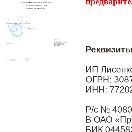
предварите
Реквизиты
Реклама на OH:
ИП Лисенк
ОГРН: 3087
ИНН: 7720
Р/с № 408
В ОАО «Пр
БИК 04458