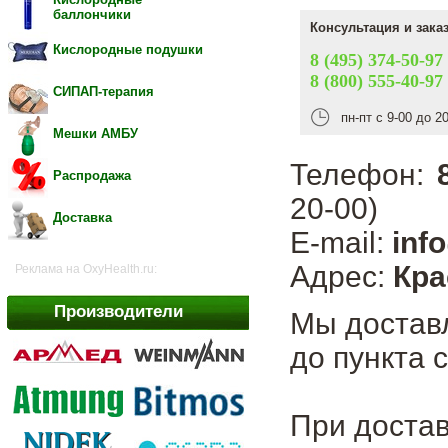
баллончики
Консультация и зака
Кислородные подушки
8 (495) 374-50-97
8 (800) 555-40-97
СИПАП-терапия
пн-пт с 9-00 до 2
Мешки АМБУ
Телефон:
Распродажа
20-00)
Доставка
E-mail:
inf
Адрес:
Кра
Реклама на OxyHealth.ru:
Производители
Мы достав
до пункта 
При достав