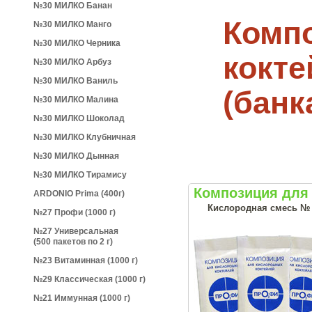
№30 МИЛКО Банан
Комп
№30 МИЛКО Манго
№30 МИЛКО Черника
кокте
№30 МИЛКО Арбуз
№30 МИЛКО Ваниль
(банк
№30 МИЛКО Малина
№30 МИЛКО Шоколад
№30 МИЛКО Клубничная
№30 МИЛКО Дынная
№30 МИЛКО Тирамису
Композиция для 
ARDONIO Prima (400г)
Кислородная смесь № 27
№27 Профи (1000 г)
№27 Универсальная
(500 пакетов по 2 г)
№23 Витаминная (1000 г)
№29 Классическая (1000 г)
№21 Иммунная (1000 г)