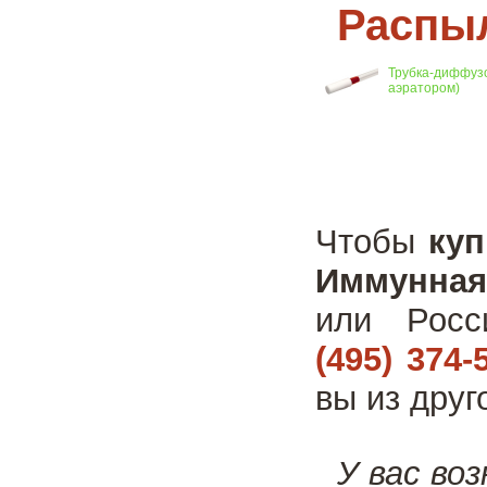
Распыл
Трубка-диффузо
аэратором)
Чтобы
куп
Иммунная 
или Росс
(495) 374-
вы из друг
У вас во