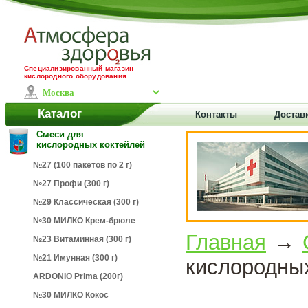
Специализированный магазин
кислородного оборудования
Каталог
Контакты
Доставк
Смеси для
кислородных коктейлей
№27 (100 пакетов по 2 г)
№27 Профи (300 г)
№29 Классическая (300 г)
№30 МИЛКО Крем-брюле
Главная
→
№23 Витаминная (300 г)
№21 Имунная (300 г)
кислородных
ARDONIO Prima (200г)
№30 МИЛКО Кокос