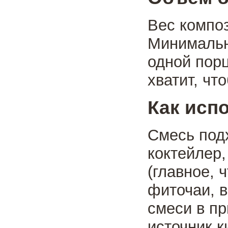
Вес композ
Минимальн
одной порц
хватит, чт
Как исп
Смесь под
коктейлер,
(главное, 
фиточаи, в
смеси в п
источник к