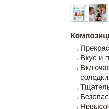
Композици
Прекрас
Вкус и 
Включае
солодки
Тщатель
Безопас
Невысок