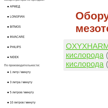
АРМЕД
Обору
LONGFIAN
мезот
BITMOS
INVACARE
OXYXHARM-
PHILIPS
кислорода
NIDEK
кислорода
По производительности:
1 литр / минуту
3 литра / минуту
5 литров / минуту
10 литров / минуту