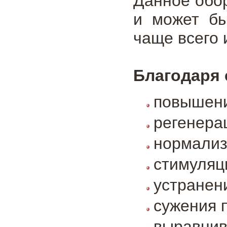
Данное обо
и может бы
чаще всего 
Благодаря 
повышени
регенера
нормализ
стимуляц
устранен
сужения 
выравнив