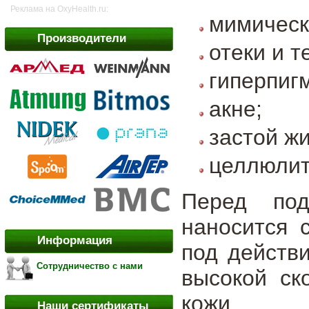
Реклама на OxyHealth.ru:
мимическ
Производители
отеки и т
гиперпиг
акне;
застой жи
целлюлит;
Перед под
наносится 
Информация
под действ
Сотрудничество с нами
высокой ск
кожи.
Наши сертификаты