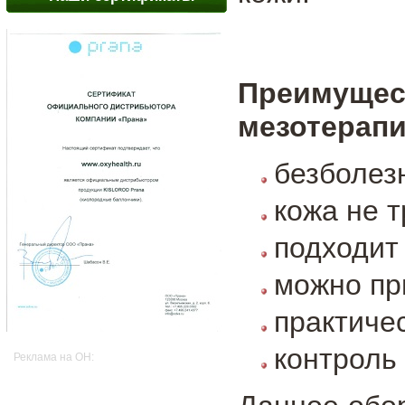
Преимущес
мезотерапи
безболез
кожа не 
подходит
можно пр
практиче
контроль
Реклама на OH: