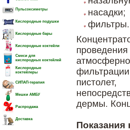
назальну
насадки;
Пульсоксиметры
фильтры.
Кислородные подушки
Кислородные бары
Концентра
Кислородные коктейли
проведения
Смеси для
атмосферн
кислородных коктейлей
Кислородные
фильтрации
коктейлеры
пистолет
СИПАП-терапия
непосредств
Мешки АМБУ
дермы. Конц
Распродажа
Доставка
Показания 