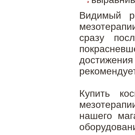
Видимый р
мезотерапии
сразу пос
покраснев
достижени
рекомендует
Купить кос
мезотерапи
нашего маг
оборудован